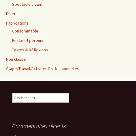
Spectacle vivant
Divers
Fabrications
Consommable
En dur et pérenne
Textes & Réflexions
Non classé
Stage/Travail/Activités Professionnelles
Rechercher :
Commentaires récents