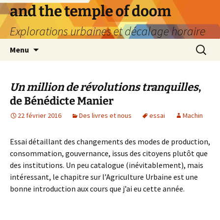
Aller
and the temple of doom
au
Explorations urbaines et décalage horaire
contenu
Recherc
Menu
Un million de révolutions tranquilles
,
de Bénédicte Manier
22 février 2016
Des livres et nous
essai
Machin
Essai détaillant des changements des modes de production,
consommation, gouvernance, issus des citoyens plutôt que
des institutions. Un peu catalogue (inévitablement), mais
intéressant, le chapitre sur l’Agriculture Urbaine est une
bonne introduction aux cours que j’ai eu cette année.