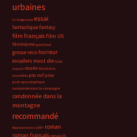
urbaines
essai
En Ariège toute
fantastique
fantasy
film français
film US
féminisme
gauchimse
horreur
grosse reco
invaders must die
Italie
musée
Noty & Aroz
moyoshi
pas ouf
polar
nouvelles
post-apocalyptique
randonnée dans la campagne
randonnée dans la
montagne
recommandé
roman
Représentations LGBT+
roman français
roman US