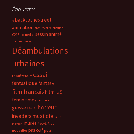
Étiquettes
#backtothestreet
animation
architecture
bivouac
Dessin animé
C215
comédie
documentaire
Déambulations
urbaines
essai
En Ariège toute
fantastique
fantasy
film français
film US
féminisme
gauchimse
horreur
grosse reco
invaders must die
Italie
musée
Noty & Aroz
moyoshi
pas ouf
polar
nouvelles