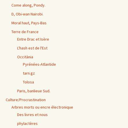
Come along, Pondy.
D, Obi-wan Nairobi.
Moral haut, Pays-Bas
Terre de France
Entre Drac et Isère
L'hash est de l'Est
Occitània
Pyrénées-Atlantide
tarn.gz
Tolosa
Paris, banlieue Sud.
Culture/Procrastination
Arbres morts ou encre électronique
Des livres et nous
phylactères