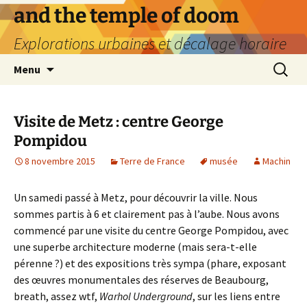
Aller
and the temple of doom
au
Explorations urbaines et décalage horaire
contenu
Recherc
Menu
Visite de Metz : centre George
Pompidou
8 novembre 2015
Terre de France
musée
Machin
Un samedi passé à Metz, pour découvrir la ville. Nous
sommes partis à 6 et clairement pas à l’aube. Nous avons
commencé par une visite du centre George Pompidou, avec
une superbe architecture moderne (mais sera-t-elle
pérenne ?) et des expositions très sympa (phare, exposant
des œuvres monumentales des réserves de Beaubourg,
breath, assez wtf,
Warhol Underground
, sur les liens entre