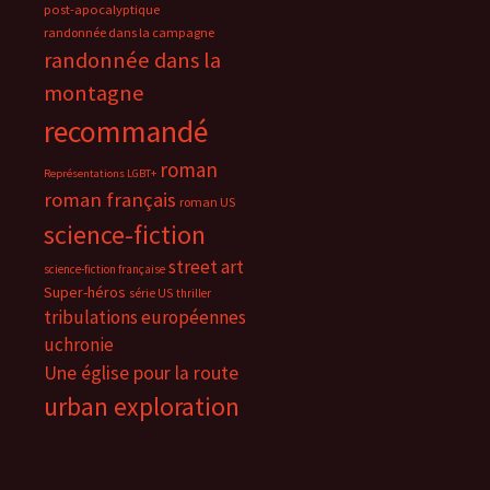
post-apocalyptique
randonnée dans la campagne
randonnée dans la
montagne
recommandé
roman
Représentations LGBT+
roman français
roman US
science-fiction
street art
science-fiction française
Super-héros
série US
thriller
tribulations européennes
uchronie
Une église pour la route
urban exploration