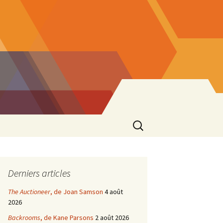
Rechercher :
Derniers articles
The Auctioneer
, de Joan Samson
4 août
2026
Backrooms
, de Kane Parsons
2 août 2026