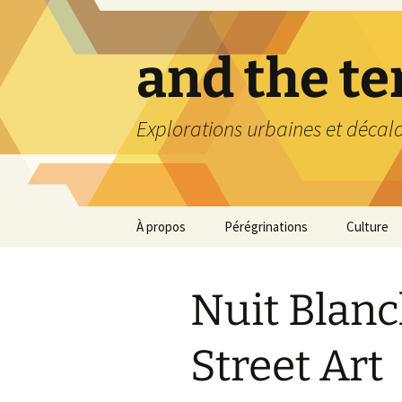
Aller
au
contenu
and the t
Explorations urbaines et décal
À propos
Pérégrinations
Culture
Nuit Blanc
Street Art