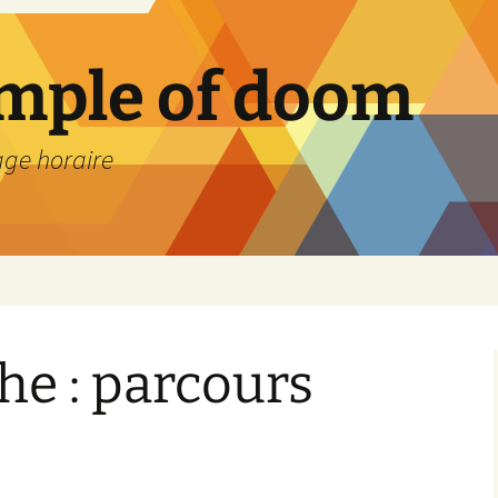
emple of doom
age horaire
he : parcours