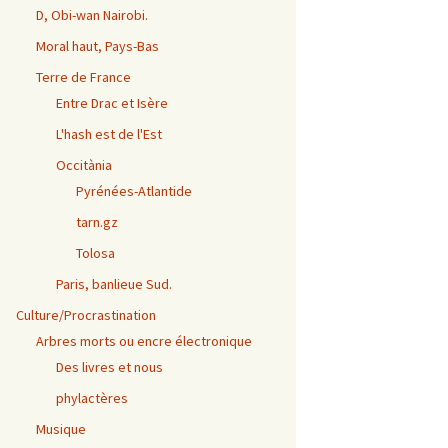
D, Obi-wan Nairobi.
Moral haut, Pays-Bas
Terre de France
Entre Drac et Isère
L'hash est de l'Est
Occitània
Pyrénées-Atlantide
tarn.gz
Tolosa
Paris, banlieue Sud.
Culture/Procrastination
Arbres morts ou encre électronique
Des livres et nous
phylactères
Musique