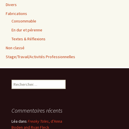
Divers
Fabrications
Consommable
En dur et pérenne
Textes & Réflexions
Non classé
Stage/Travail/Activités Professionnelles
Rechercher :
Commentaires récents
Léa
dans
Freaky Tales
, d’Anna
Boden and Ryan Fleck