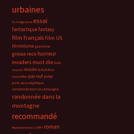
urbaines
essai
En Ariège toute
fantastique
fantasy
film français
film US
féminisme
gauchimse
horreur
grosse reco
invaders must die
Italie
musée
Noty & Aroz
moyoshi
pas ouf
polar
nouvelles
post-apocalyptique
randonnée dans la campagne
randonnée dans la
montagne
recommandé
roman
Représentations LGBT+