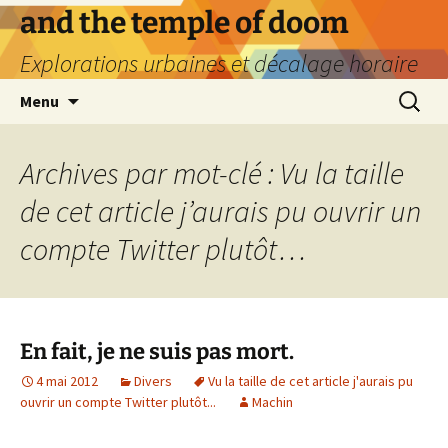
Aller
and the temple of doom
au
Explorations urbaines et décalage horaire
contenu
Recherc
Menu
Archives par mot-clé : Vu la taille
de cet article j’aurais pu ouvrir un
compte Twitter plutôt…
En fait, je ne suis pas mort.
4 mai 2012
Divers
Vu la taille de cet article j'aurais pu
ouvrir un compte Twitter plutôt...
Machin