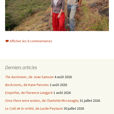
Afficher les 6 commentaires
Derniers articles
The Auctioneer
, de Joan Samson
4 août 2026
Backrooms
, de Kane Parsons
2 août 2026
Empathie
, de Florence Longpré
1 août 2026
Once there were wolves
, de Charlotte Mcconaghy
31 juillet 2026
Le Coût de la virilité
, de Lucile Peytavin
30 juillet 2026