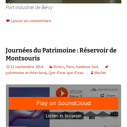
Port industriel de Bercy
Laisser un commentaire
Journées du Patrimoine : Réservoir de
Montsouris
22 septembre 2014
Divers
,
Paris, banlieue Sud.
patrimoine architectural
,
Que d'eau que d'eau.
Machin