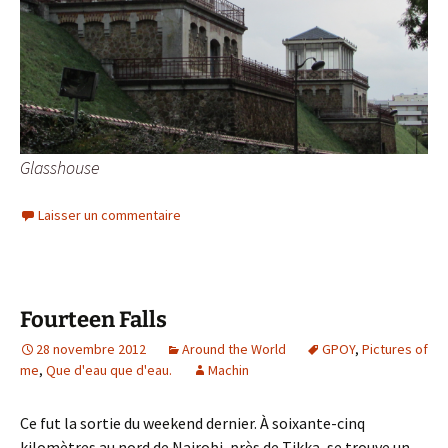
Glasshouse
Laisser un commentaire
Fourteen Falls
28 novembre 2012
Around the World
GPOY
,
Pictures of
me
,
Que d'eau que d'eau.
Machin
Ce fut la sortie du weekend dernier. À soixante-cinq
kilomètres au nord de Nairobi, près de Tikka, se trouve un