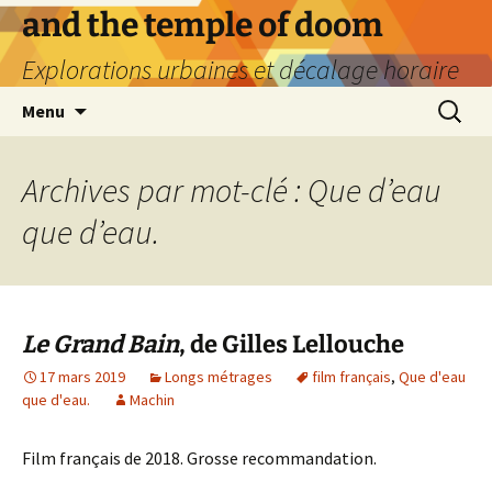
Aller
and the temple of doom
au
Explorations urbaines et décalage horaire
contenu
Recherc
Menu
Archives par mot-clé : Que d’eau
que d’eau.
Le Grand Bain
, de Gilles Lellouche
17 mars 2019
Longs métrages
film français
,
Que d'eau
que d'eau.
Machin
Film français de 2018. Grosse recommandation.