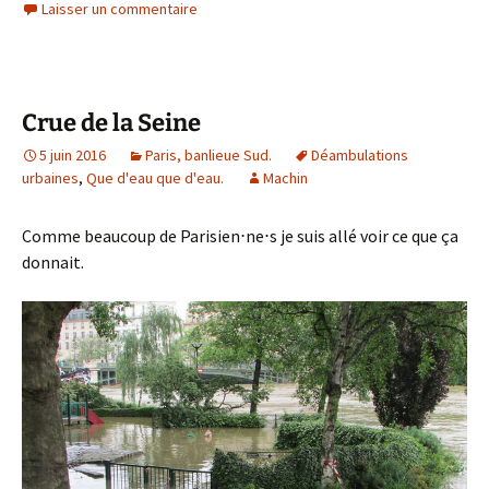
Laisser un commentaire
Crue de la Seine
5 juin 2016
Paris, banlieue Sud.
Déambulations
urbaines
,
Que d'eau que d'eau.
Machin
Comme beaucoup de Parisien⋅ne⋅s je suis allé voir ce que ça
donnait.