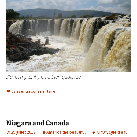
J’ai compté, il y en a bien quatorze.
Laisser un commentaire
Niagara and Canada
29 juillet 2012
America the beautiful
GPOY
,
Que d'eau