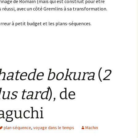
nnage de Romain (mais qui est construit pour être
ès réussi, avec un côté Gremlins à sa transformation.
reur à petit budget et les plans-séquences.
 hatede bokura
(
2
us tard
), de
aguchi
plan-séquence
,
voyage dans le temps
Machin