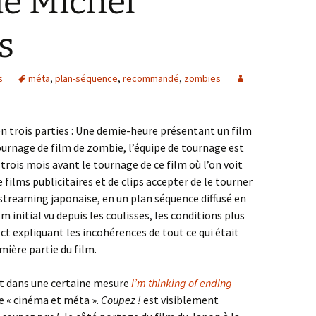
de Michel
s
s
méta
,
plan-séquence
,
recommandé
,
zombies
 en trois parties : Une demie-heure présentant un film
rnage de film de zombie, l’équipe de tournage est
 trois mois avant le tournage de ce film où l’on voit
 films publicitaires et de clips accepter de le tourner
streaming japonaise, en un plan séquence diffusé en
lm initial vu depuis les coulisses, les conditions plus
ct expliquant les incohérences de tout ce qui était
ière partie du film.
t dans une certaine mesure
I’m thinking of ending
se « cinéma et méta ».
Coupez !
est visiblement