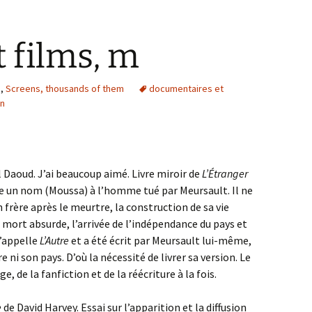
t films, m
s
,
Screens, thousands of them
documentaires et
in
Daoud. J’ai beaucoup aimé. Livre miroir de
L’Étranger
 un nom (Moussa) à l’homme tué par Meursault. Il ne
n frère après le meurtre, la construction de sa vie
e mort absurde, l’arrivée de l’indépendance du pays et
s’appelle
L’Autre
et a été écrit par Meursault lui-même,
e ni son pays. D’où la nécessité de livrer sa version. Le
, de la fanfiction et de la réécriture à la fois.
e
de David Harvey. Essai sur l’apparition et la diffusion