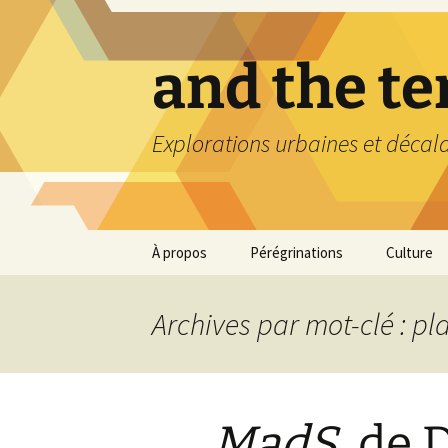
Aller
au
contenu
and the t
Explorations urbaines et décal
À propos
Pérégrinations
Culture
Archives par mot-clé : p
MadS
, de