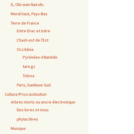
D, Obi-wan Nairobi.
Moral haut, Pays-Bas
Terre de France
Entre Drac et Isère
L'hash est de l'Est
Occitània
Pyrénées-Atlantide
tarn.gz
Tolosa
Paris, banlieue Sud.
Culture/Procrastination
Arbres morts ou encre électronique
Des livres et nous
phylactères
Musique