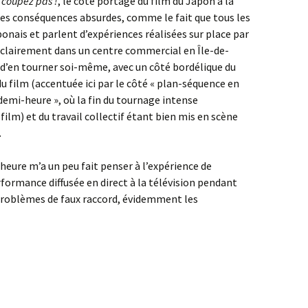
 coupez pas !
, le côté portage du film du Japon à la
 des conséquences absurdes, comme le fait que tous les
nais et parlent d’expériences réalisées sur place par
t clairement dans un centre commercial en Île-de-
 d’en tourner soi-même, avec un côté bordélique du
 du film (accentuée ici par le côté « plan-séquence en
e demi-heure », où la fin du tournage intense
e film) et du travail collectif étant bien mis en scène
.
eure m’a un peu fait penser à l’expérience de
rformance diffusée en direct à la télévision pendant
 problèmes de faux raccord, évidemment les