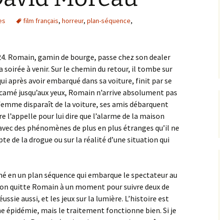
es
film français
,
horreur
,
plan-séquence
,
24. Romain, gamin de bourge, passe chez son dealer
 soirée à venir. Sur le chemin du retour, il tombe sur
i après avoir embarqué dans sa voiture, finit par se
t camé jusqu’aux yeux, Romain n’arrive absolument pas
la femme disparaît de la voiture, ses amis débarquent
e l’appelle pour lui dire que l’alarme de la maison
avec des phénomènes de plus en plus étranges qu’il ne
pte de la drogue ou sur la réalité d’une situation qui
urné en un plan séquence qui embarque le spectateur au
 (on quitte Romain à un moment pour suivre deux de
ssie aussi, et les jeux sur la lumière. L’histoire est
ne épidémie, mais le traitement fonctionne bien. Si je