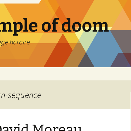
emple of doom
age horaire
lan-séquence
 David Moreau