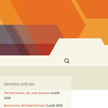
Rechercher :
Derniers articles
The Auctioneer
, de Joan Samson
4 août
2026
Backrooms
, de Kane Parsons
2 août 2026