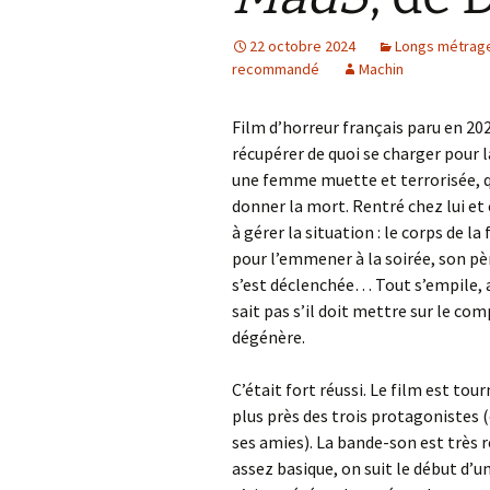
22 octobre 2024
Longs métrag
recommandé
Machin
Film d’horreur français paru en 20
récupérer de quoi se charger pour la
une femme muette et terrorisée, qu
donner la mort. Rentré chez lui e
à gérer la situation : le corps de 
pour l’emmener à la soirée, son pèr
s’est déclenchée… Tout s’empile, 
sait pas s’il doit mettre sur le com
dégénère.
C’était fort réussi. Le film est to
plus près des trois protagonistes
ses amies). La bande-son est très réu
assez basique, on suit le début d’u