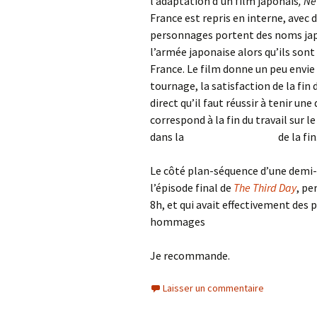
l’adaptation d’un film japonais
, Ne
France est repris en interne, avec
personnages portent des noms japo
l’armée japonaise alors qu’ils son
France. Le film donne un peu envie
tournage, la satisfaction de la fin
direct qu’il faut réussir à tenir un
correspond à la fin du travail sur l
dans la
pyramide humaine
de la fin
Le côté plan-séquence d’une demi-h
l’épisode final de
The Third Day
, pe
8h, et qui avait effectivement des
hommages
Je recommande.
Laisser un commentaire