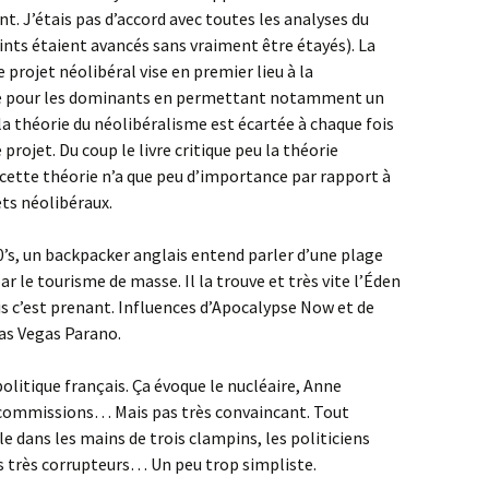
t. J’étais pas d’accord avec toutes les analyses du
points étaient avancés sans vraiment être étayés). La
 projet néolibéral vise en premier lieu à la
sse pour les dominants en permettant notamment un
la théorie du néolibéralisme est écartée à chaque fois
 projet. Du coup le livre critique peu la théorie
, cette théorie n’a que peu d’importance par rapport à
ets néolibéraux.
0’s, un backpacker anglais entend parler d’une plage
 le tourisme de masse. Il la trouve et très vite l’Éden
mais c’est prenant. Influences d’Apocalypse Now et de
as Vegas Parano.
olitique français. Ça évoque le nucléaire, Anne
ocommissions… Mais pas très convaincant. Tout
le dans les mains de trois clampins, les politiciens
s très corrupteurs… Un peu trop simpliste.