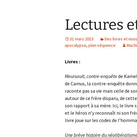
Lectures e
31 mars 2015
Des livres et nou
apocalypse
,
plan-séquence
Mach
Livres :
Meursault, contre-enquête
de Kamel 
de Camus, la contre-enquête donne
raconte pas sa vie mais celle de so
autour de ce frère disparu, de cett
son rapport à sa mère. Ici, le livre 
et le héros n’y reconnaît ni son frèr
livre joue sur les codes de l’hommage
Une brève histoire du néolibéralism