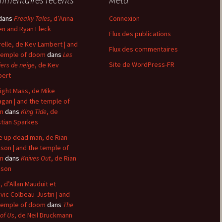
dans
Freaky Tales
, d’Anna
Connexion
n and Ryan Fleck
Flux des publications
elle, de Kev Lambert | and
Flux des commentaires
temple of doom
dans
Les
Site de WordPress-FR
iers de neige
, de Kev
bert
ight Mass, de Mike
agan | and the temple of
m
dans
King Tide
, de
stian Sparkes
 up dead man, de Rian
son | and the temple of
m
dans
Knives Out
, de Rian
nson
, d’Allan Mauduit et
vic Colbeau-Justin | and
temple of doom
dans
The
 of Us
, de Neil Druckmann