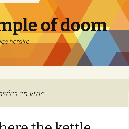
emple of doom
age horaire
ensées en vrac
ere the kettle