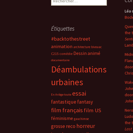
Léa
Bode
Quer
Étiquettes
the 
#backtothestreet
Sent
Lam
animation
architecture
bivouac
Dessin animé
C215
comédie
Midn
Flan
documentaire
Déambulations
doo
Chri
urbaines
Wake
John
essai
doo
En Ariège toute
Joh
fantastique
fantasy
film français
film US
Nero
Ludo
féminisme
gauchimse
the 
horreur
grosse reco
Last