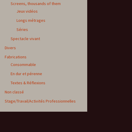
Screens, thousands of them
Jeux vidéos
Longs métrages
Séries
Spectacle vivant
Divers
Fabrications
Consommable
En dur et pérenne
Textes & Réflexions
Non classé
Stage/Travail/Activités Professionnelles