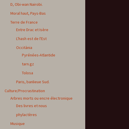
D, Obi-wan Nairobi.
Moral haut, Pays-Bas
Terre de France
Entre Drac et Isère
L'hash est de l'Est
Occitània
Pyrénées-Atlantide
tarn.gz
Tolosa
Paris, banlieue Sud.
Culture/Procrastination
Arbres morts ou encre électronique
Des livres et nous
phylactères
Musique