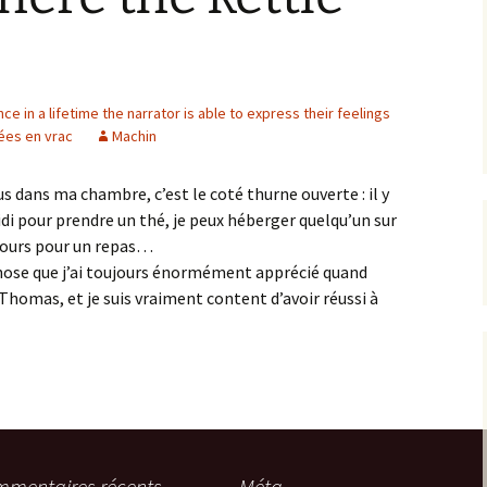
ce in a lifetime the narrator is able to express their feelings
ées en vrac
Machin
us dans ma chambre, c’est le coté thurne ouverte : il y
idi pour prendre un thé, je peux héberger quelqu’un sur
cours pour un repas…
chose que j’ai toujours énormément apprécié quand
de Thomas, et je suis vraiment content d’avoir réussi à
mentaires récents
Méta