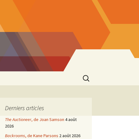
Rechercher :
Derniers articles
The Auctioneer
, de Joan Samson
4 août
2026
Backrooms
, de Kane Parsons
2 août 2026