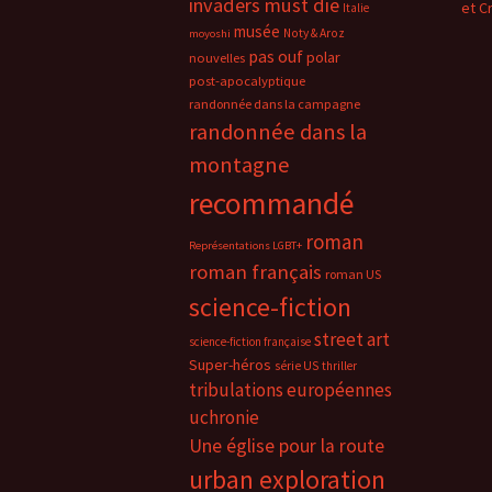
invaders must die
et C
Italie
musée
Noty & Aroz
moyoshi
pas ouf
polar
nouvelles
post-apocalyptique
randonnée dans la campagne
randonnée dans la
montagne
recommandé
roman
Représentations LGBT+
roman français
roman US
science-fiction
street art
science-fiction française
Super-héros
série US
thriller
tribulations européennes
uchronie
Une église pour la route
urban exploration