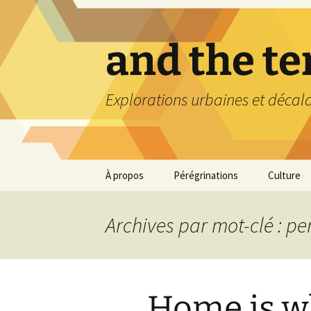
Aller
au
contenu
and the t
Explorations urbaines et décal
À propos
Pérégrinations
Culture
Archives par mot-clé : p
Home is wh