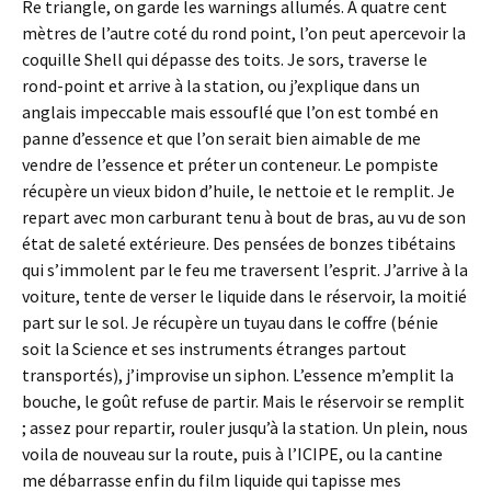
Re triangle, on garde les warnings allumés. À quatre cent
mètres de l’autre coté du rond point, l’on peut apercevoir la
coquille Shell qui dépasse des toits. Je sors, traverse le
rond-point et arrive à la station, ou j’explique dans un
anglais impeccable mais essouflé que l’on est tombé en
panne d’essence et que l’on serait bien aimable de me
vendre de l’essence et préter un conteneur. Le pompiste
récupère un vieux bidon d’huile, le nettoie et le remplit. Je
repart avec mon carburant tenu à bout de bras, au vu de son
état de saleté extérieure. Des pensées de bonzes tibétains
qui s’immolent par le feu me traversent l’esprit. J’arrive à la
voiture, tente de verser le liquide dans le réservoir, la moitié
part sur le sol. Je récupère un tuyau dans le coffre (bénie
soit la Science et ses instruments étranges partout
transportés), j’improvise un siphon. L’essence m’emplit la
bouche, le goût refuse de partir. Mais le réservoir se remplit
; assez pour repartir, rouler jusqu’à la station. Un plein, nous
voila de nouveau sur la route, puis à l’ICIPE, ou la cantine
me débarrasse enfin du film liquide qui tapisse mes