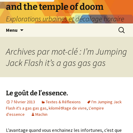
Aller
and the temple of doom
au
Explorations urbaines et décalage horaire
contenu
Recherc
Menu
Archives par mot-clé : I’m Jumping
Jack Flash it’s a gas gas gas
Le goût de l’essence.
7 février 2013
Textes & Réflexions
I'm Jumping Jack
Flash it's a gas gas gas
,
kilométRage de vivre
,
L'empire
d'essence
Machin
L’avantage quand vous enchainez les infortunes, c’est que