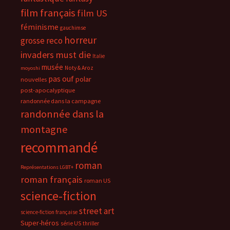
film français
film US
féminisme
gauchimse
horreur
grosse reco
invaders must die
Italie
musée
Noty & Aroz
moyoshi
pas ouf
polar
nouvelles
post-apocalyptique
randonnée dans la campagne
randonnée dans la
montagne
recommandé
roman
Représentations LGBT+
roman français
roman US
science-fiction
street art
science-fiction française
Super-héros
série US
thriller