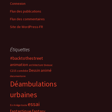
Connexion
Flux des publications
Flux des commentaires
Site de WordPress-FR
Étiquettes
#backtothestreet
animation
architecture
bivouac
Dessin animé
C215
comédie
documentaire
Déambulations
urbaines
essai
En Ariège toute
fantastique
fantasy