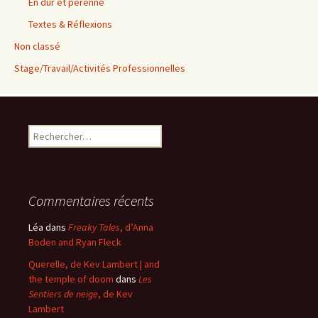
En dur et pérenne
Textes & Réflexions
Non classé
Stage/Travail/Activités Professionnelles
Rechercher :
Commentaires récents
Léa
dans
Freaky Tales
, d’Anna
Boden and Ryan Fleck
Querelle, de Kev Lambert | and
the temple of doom
dans
Les
Sentiers de neige
, de Kev
Lambert