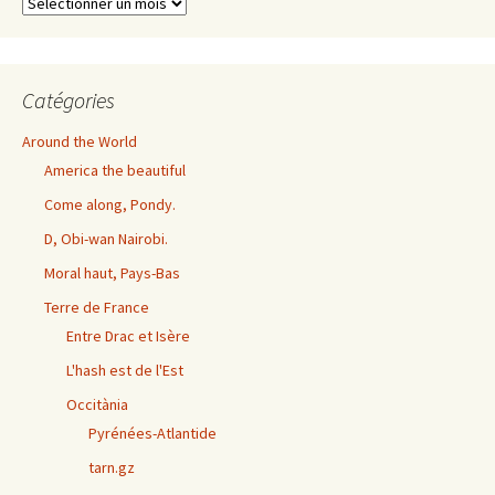
Archives
exhaustives
Catégories
Around the World
America the beautiful
Come along, Pondy.
D, Obi-wan Nairobi.
Moral haut, Pays-Bas
Terre de France
Entre Drac et Isère
L'hash est de l'Est
Occitània
Pyrénées-Atlantide
tarn.gz