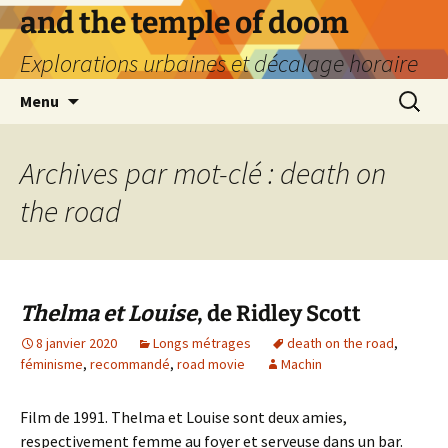
Aller
and the temple of doom
au
Explorations urbaines et décalage horaire
contenu
Recherc
Menu
Archives par mot-clé : death on
the road
Thelma et Louise
, de Ridley Scott
8 janvier 2020
Longs métrages
death on the road
,
féminisme
,
recommandé
,
road movie
Machin
Film de 1991. Thelma et Louise sont deux amies,
respectivement femme au foyer et serveuse dans un bar.