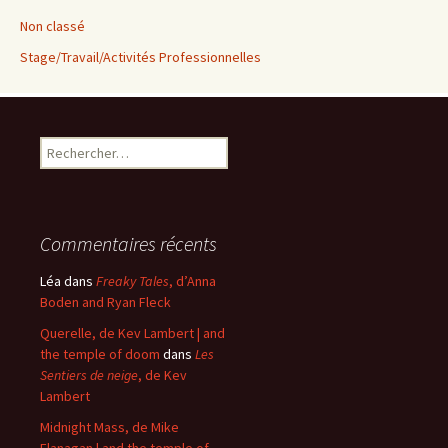
Non classé
Stage/Travail/Activités Professionnelles
Rechercher :
Commentaires récents
Léa
dans
Freaky Tales
, d’Anna
Boden and Ryan Fleck
Querelle, de Kev Lambert | and
the temple of doom
dans
Les
Sentiers de neige
, de Kev
Lambert
Midnight Mass, de Mike