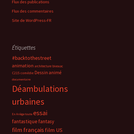
Flux des publications
Flux des commentaires
Site de WordPress-FR
Étiquettes
#backtothestreet
animation
architecture
bivouac
Dessin animé
C215
comédie
documentaire
Déambulations
urbaines
essai
En Ariège toute
fantastique
fantasy
film français
film US