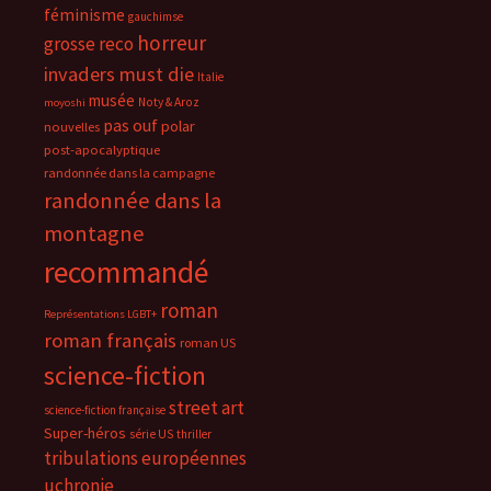
féminisme
gauchimse
horreur
grosse reco
invaders must die
Italie
musée
Noty & Aroz
moyoshi
pas ouf
polar
nouvelles
post-apocalyptique
randonnée dans la campagne
randonnée dans la
montagne
recommandé
roman
Représentations LGBT+
roman français
roman US
science-fiction
street art
science-fiction française
Super-héros
série US
thriller
tribulations européennes
uchronie