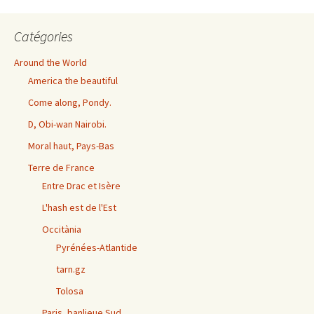
Catégories
Around the World
America the beautiful
Come along, Pondy.
D, Obi-wan Nairobi.
Moral haut, Pays-Bas
Terre de France
Entre Drac et Isère
L'hash est de l'Est
Occitània
Pyrénées-Atlantide
tarn.gz
Tolosa
Paris, banlieue Sud.