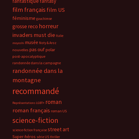
fantastique
fantasy
film français
film US
féminisme
gauchimse
horreur
grosse reco
invaders must die
Italie
musée
Noty & Aroz
moyoshi
pas ouf
polar
nouvelles
post-apocalyptique
randonnée dans la campagne
randonnée dans la
montagne
recommandé
roman
Représentations LGBT+
roman français
roman US
science-fiction
street art
science-fiction française
Super-héros
série US
thriller