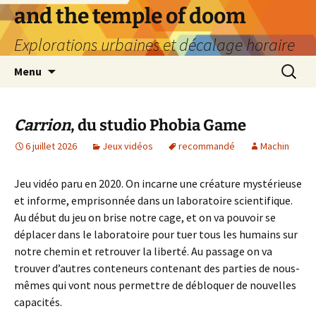
Aller
and the temple of doom
au
Explorations urbaines et décalage horaire
contenu
Recherc
Menu
Carrion
, du studio Phobia Game
6 juillet 2026
Jeux vidéos
recommandé
Machin
Jeu vidéo paru en 2020. On incarne une créature mystérieuse
et informe, emprisonnée dans un laboratoire scientifique.
Au début du jeu on brise notre cage, et on va pouvoir se
déplacer dans le laboratoire pour tuer tous les humains sur
notre chemin et retrouver la liberté. Au passage on va
trouver d’autres conteneurs contenant des parties de nous-
mêmes qui vont nous permettre de débloquer de nouvelles
capacités.