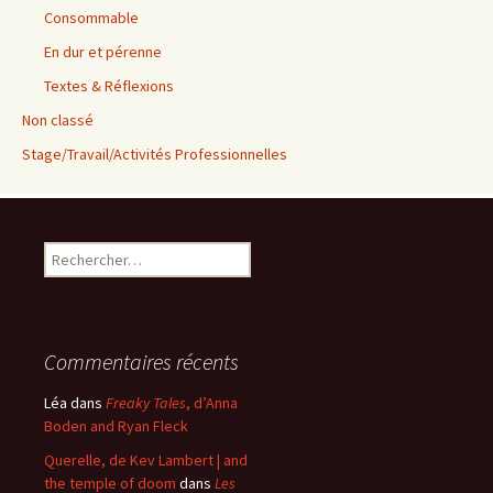
Consommable
En dur et pérenne
Textes & Réflexions
Non classé
Stage/Travail/Activités Professionnelles
Rechercher :
Commentaires récents
Léa
dans
Freaky Tales
, d’Anna
Boden and Ryan Fleck
Querelle, de Kev Lambert | and
the temple of doom
dans
Les