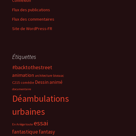
Connexion
Flux des publications
Flux des commentaires
Site de WordPress-FR
Étiquettes
#backtothestreet
animation
architecture
bivouac
Dessin animé
C215
comédie
documentaire
Déambulations
urbaines
essai
En Ariège toute
fantastique
fantasy