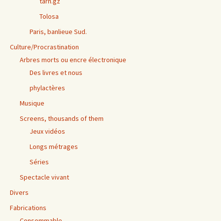
tarn.gz
Tolosa
Paris, banlieue Sud.
Culture/Procrastination
Arbres morts ou encre électronique
Des livres et nous
phylactères
Musique
Screens, thousands of them
Jeux vidéos
Longs métrages
Séries
Spectacle vivant
Divers
Fabrications
Consommable