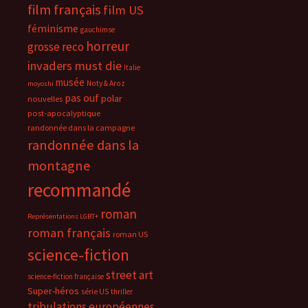
film français
film US
féminisme
gauchimse
horreur
grosse reco
invaders must die
Italie
musée
Noty & Aroz
moyoshi
pas ouf
polar
nouvelles
post-apocalyptique
randonnée dans la campagne
randonnée dans la
montagne
recommandé
roman
Représentations LGBT+
roman français
roman US
science-fiction
street art
science-fiction française
Super-héros
série US
thriller
tribulations européennes