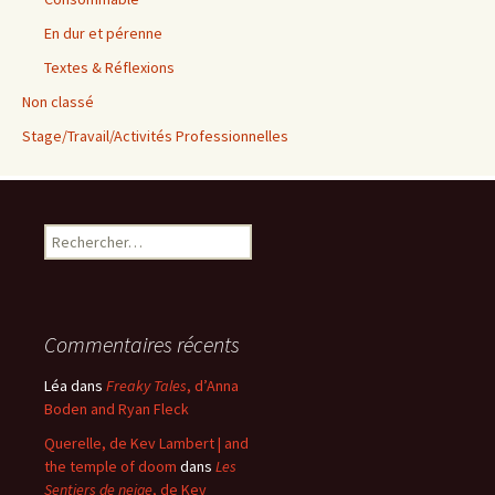
En dur et pérenne
Textes & Réflexions
Non classé
Stage/Travail/Activités Professionnelles
Rechercher :
Commentaires récents
Léa
dans
Freaky Tales
, d’Anna
Boden and Ryan Fleck
Querelle, de Kev Lambert | and
the temple of doom
dans
Les
Sentiers de neige
, de Kev