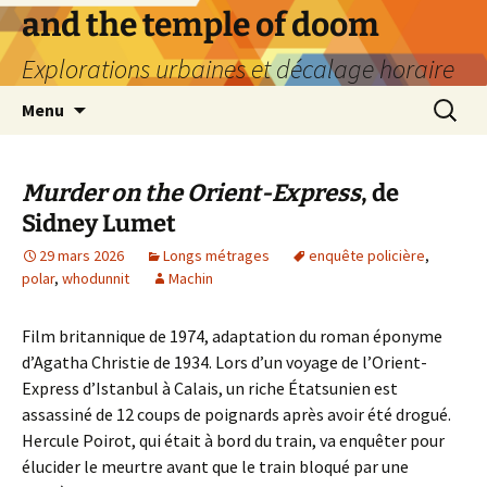
Aller
and the temple of doom
au
Explorations urbaines et décalage horaire
contenu
Recherc
Menu
Murder on the Orient-Express
, de
Sidney Lumet
29 mars 2026
Longs métrages
enquête policière
,
polar
,
whodunnit
Machin
Film britannique de 1974, adaptation du roman éponyme
d’Agatha Christie de 1934. Lors d’un voyage de l’Orient-
Express d’Istanbul à Calais, un riche Étatsunien est
assassiné de 12 coups de poignards après avoir été drogué.
Hercule Poirot, qui était à bord du train, va enquêter pour
élucider le meurtre avant que le train bloqué par une