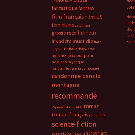
doo
En Ariège toute
Joh
fantastique
fantasy
film français
film US
Nero
Ludo
féminisme
gauchimse
the 
horreur
grosse reco
Last
invaders must die
et C
Italie
musée
Noty & Aroz
moyoshi
pas ouf
polar
nouvelles
post-apocalyptique
randonnée dans la campagne
randonnée dans la
montagne
recommandé
roman
Représentations LGBT+
roman français
roman US
science-fiction
street art
science-fiction française