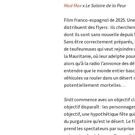
Mad Max
x
Le Salaire de la Peur
Film franco-espagnol de 2025. Une 
distribuent des flyers : ils cherchen
dont ils sont sans nouvelle depuis
Sans être correctement préparés, l
de teufeureuses qui veut rejoindre 
la Mauritanie, où leur adelphe pourra
alors qu’à la radio l’annonce des d
entendre que le monde entier bascu
véhicules va rouler dans un désert
potentiellement mortelles…
Sirāt
commence avec un objectif cl
objectif disparaît : les personnag
objectif, une hypothétique fête qu
du purgatoire qu’est le désert. Le f
prend les spectateurs par surprise 