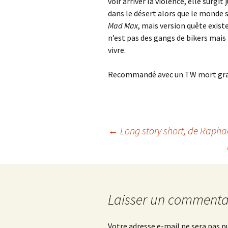
voir arriver la violence, elle surgit
dans le désert alors que le monde 
Mad Max
, mais version quête exist
n’est pas des gangs de bikers mais 
vivre.
Recommandé avec un TW mort gra
Navigation
←
Long story short
, de Raph
des
articles
Laisser un commenta
Votre adresse e-mail ne sera pas p