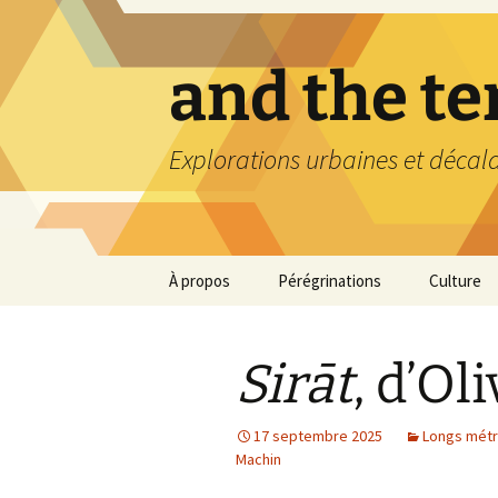
Aller
au
contenu
and the t
Explorations urbaines et décal
À propos
Pérégrinations
Culture
Sirāt
, d’Ol
17 septembre 2025
Longs mét
Machin