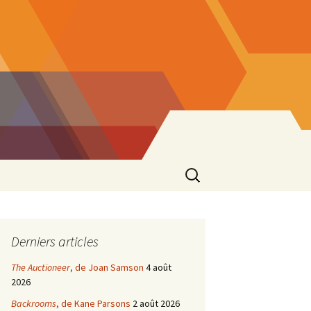
Rechercher :
Derniers articles
The Auctioneer
, de Joan Samson
4 août
2026
Backrooms
, de Kane Parsons
2 août 2026