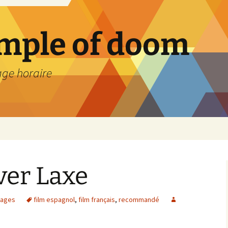
emple of doom
age horaire
iver Laxe
rages
film espagnol
,
film français
,
recommandé