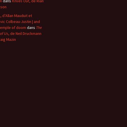
m
dans
Knives Out
, de Rian
nson
, d’Allan Mauduit et
vic Colbeau-Justin | and
temple of doom
dans
The
 of Us
, de Neil Druckmann
raig Mazin