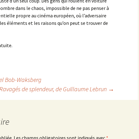
 juste d’un seul coup. Des gens qui roulent en voiture
sombre dans le chaos, impossible de ne pas penser à
entielle propre au cinéma européen, où l’adversaire
les éléments et les raisons qu’on peut se trouver de
tuite.
ael Bob-Waksberg
Ravagés de splendeur
, de Guillaume Lebrun
→
ire
ubliée.
Les champs obligatoires sont indiqués avec
*