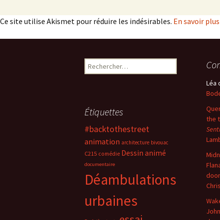
Ce site utilise Akismet pour réduire les indésirables.
En savoir plu
Rechercher :
Com
Léa
Bode
Quer
Étiquettes
the 
#backtothestreet
Sent
Lam
animation
architecture
bivouac
Dessin animé
C215
comédie
Midn
Flan
documentaire
Déambulations
doo
Chri
urbaines
Wake
John
essai