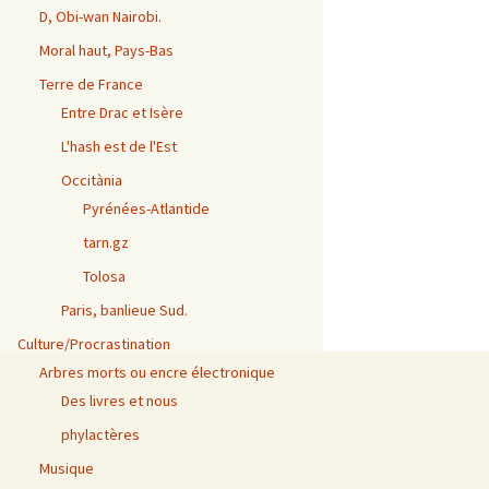
D, Obi-wan Nairobi.
Moral haut, Pays-Bas
Terre de France
Entre Drac et Isère
L'hash est de l'Est
Occitània
Pyrénées-Atlantide
tarn.gz
Tolosa
Paris, banlieue Sud.
Culture/Procrastination
Arbres morts ou encre électronique
Des livres et nous
phylactères
Musique