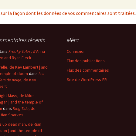
s sur la façon dont les données de vos commentaires sont traitées
.
mentaires récents
Méta
dans
Freaky Tales
, d’Anna
Connexion
n and Ryan Fleck
Flux des publications
elle, de Kev Lambert | and
Flux des commentaires
temple of doom
dans
Les
Site de WordPress-FR
iers de neige
, de Kev
bert
ight Mass, de Mike
agan | and the temple of
m
dans
King Tide
, de
stian Sparkes
 up dead man, de Rian
son | and the temple of