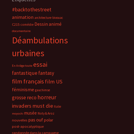
#backtothestreet
animation
architecture
bivouac
Dessin animé
C215
comédie
documentaire
Déambulations
urbaines
essai
En Ariège toute
fantastique
fantasy
film français
film US
féminisme
gauchimse
horreur
grosse reco
invaders must die
Italie
musée
Noty & Aroz
moyoshi
pas ouf
polar
nouvelles
post-apocalyptique
randonnée dans la campagne