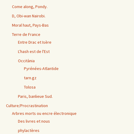
Come along, Pondy.
D, Obi-wan Nairobi.
Moral haut, Pays-Bas
Terre de France
Entre Drac et Isère
L'hash est de l'Est
Occitània
Pyrénées-Atlantide
tarn.gz
Tolosa
Paris, banlieue Sud.
Culture/Procrastination
Arbres morts ou encre électronique
Des livres et nous
phylactères