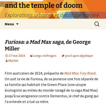
Aller
and the temple of doom
au
Explorations urbaines et décalage horaire
contenu
Recherc
Menu
Furiosa: a Mad Max saga
, de George
Miller
27 mai 2024
Longs métrages
post-apocalyptique
Machin
Film australien de 2024, préquelle de
Mad Max: Fury Road
.
On suit la vie de Furiosa, de sa jeunesse une fois séparée de
sa famille qui habitait the Green Place (une utopie
écologiste au milieu du monde ravagé de la saga Mad Max)
jusqu’à sa vengeance contre Dementus, le chef du gang qui
l’a enlevée et a tué sa mère.