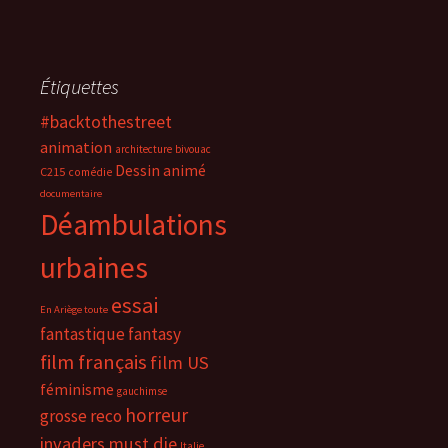
Étiquettes
#backtothestreet
animation
architecture
bivouac
Dessin animé
C215
comédie
documentaire
Déambulations
urbaines
essai
En Ariège toute
fantastique
fantasy
film français
film US
féminisme
gauchimse
horreur
grosse reco
invaders must die
Italie