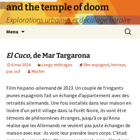
Aller
and the temple of doom
au
Explorations urbaines et décalage horaire
contenu
Recherc
Menu
El Cuco
, de Mar Targarona
6 mai 2024
Longs métrages
film espagnol
,
horreur
,
pas ouf
Machin
Film hispano-allemand de 2023. Un couple de fringants
jeunes espagnols fait un échange d’appartement avec des
retraités allemands. Une fois installés dans leur maison en
lisière d’un petit village dans la Forêt Noire, ils vont être
témoins de phénomènes étranges, jusqu’à ce qu’Anna
réalise que les Allemands ne veulent pas juste échanger de
maison avec eux : ils vont leur prendre leurs corps. C’était