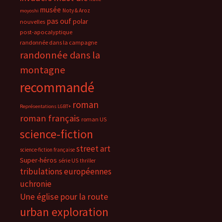
musée
Noty & Aroz
moyoshi
pas ouf
polar
nouvelles
post-apocalyptique
randonnée dans la campagne
randonnée dans la
montagne
recommandé
roman
Représentations LGBT+
roman français
roman US
science-fiction
street art
science-fiction française
Super-héros
série US
thriller
tribulations européennes
uchronie
Une église pour la route
urban exploration