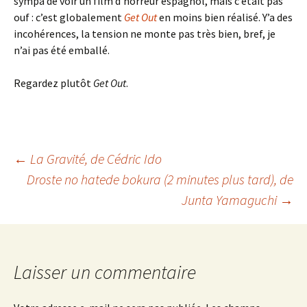
sympa de voir un film d’horreur espagnol, mais c’était pas
ouf : c’est globalement
Get Out
en moins bien réalisé. Y’a des
incohérences, la tension ne monte pas très bien, bref, je
n’ai pas été emballé.
Regardez plutôt
Get Out
.
Navigation
←
La Gravité
, de Cédric Ido
Droste no hatede bokura
(
2 minutes plus tard
), de
Junta Yamaguchi
→
des
articles
Laisser un commentaire