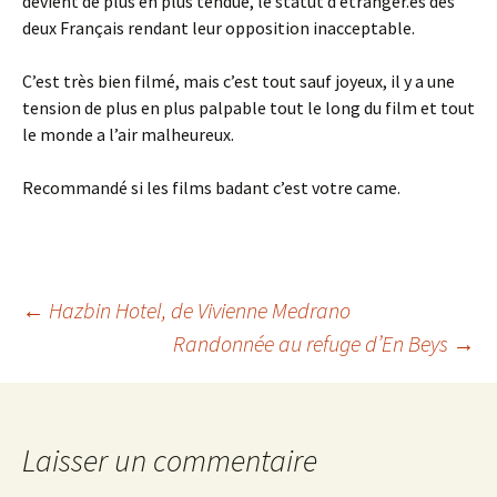
devient de plus en plus tendue, le statut d’étrangèr.es des
deux Français rendant leur opposition inacceptable.
C’est très bien filmé, mais c’est tout sauf joyeux, il y a une
tension de plus en plus palpable tout le long du film et tout
le monde a l’air malheureux.
Recommandé si les films badant c’est votre came.
Navigation
←
Hazbin Hotel
, de Vivienne Medrano
Randonnée au refuge d’En Beys
→
des
articles
Laisser un commentaire