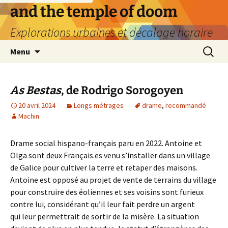
Aller
and the temple of doom
au
Explorations urbaines et décalage horaire
contenu
Recherc
Menu
As Bestas
, de Rodrigo Sorogoyen
20 avril 2024
Longs métrages
drame
,
recommandé
Machin
Drame social hispano-français paru en 2022. Antoine et
Olga sont deux Français.es venu s’installer dans un village
de Galice pour cultiver la terre et retaper des maisons.
Antoine est opposé au projet de vente de terrains du village
pour construire des éoliennes et ses voisins sont furieux
contre lui, considérant qu’il leur fait perdre un argent
qui leur permettrait de sortir de la misère. La situation