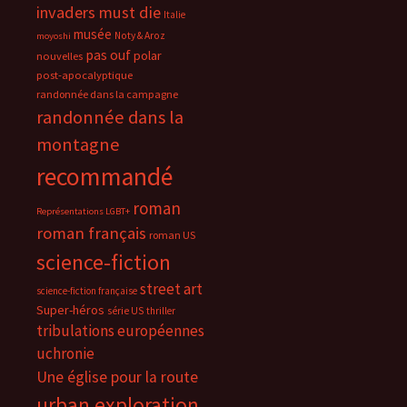
invaders must die
Italie
musée
Noty & Aroz
moyoshi
pas ouf
polar
nouvelles
post-apocalyptique
randonnée dans la campagne
randonnée dans la
montagne
recommandé
roman
Représentations LGBT+
roman français
roman US
science-fiction
street art
science-fiction française
Super-héros
série US
thriller
tribulations européennes
uchronie
Une église pour la route
urban exploration