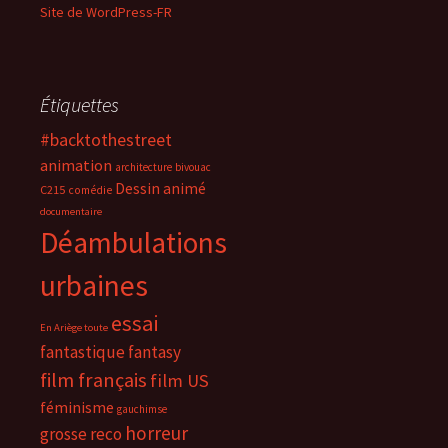
Site de WordPress-FR
Étiquettes
#backtothestreet
animation
architecture
bivouac
Dessin animé
C215
comédie
documentaire
Déambulations
urbaines
essai
En Ariège toute
fantastique
fantasy
film français
film US
féminisme
gauchimse
horreur
grosse reco