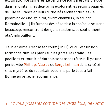
exploration de carrières. Le centre de Paris n’est visible que
dans le lointain, les deux amis explorent les recoins paumés
de l’Île de France et leurs curiosités architecturales (la
pyramide de Choisy le roi, divers chantiers, la tour de
Romainville…) Ils fument des pétards à la chaîne, discutent
beaucoup, rencontrent des gens randoms, se soutiennent
et s’embrouillent.
J’ai bien aimé. C’est assez court (1h11), ce qui est un bon
format de film, les plans sur les gares, les trains, les
pavillons et tout le périurbain sont assez réussis. Il y a une
petite vibe
Philippe Vasset
ou
Serge Lehman
dans ce côté
« les mystères du suburbain », qui me parle tout à fait.
Bonne surprise, je recommande.
Navigation
←
Et vous passerez comme des vents fous
, de Clara