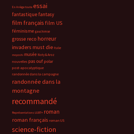
essai
En Ariège toute
fantastique
fantasy
film français
film US
féminisme
gauchimse
horreur
grosse reco
invaders must die
Italie
musée
Noty & Aroz
moyoshi
pas ouf
polar
nouvelles
post-apocalyptique
randonnée dans la campagne
randonnée dans la
montagne
recommandé
roman
Représentations LGBT+
roman français
roman US
science-fiction