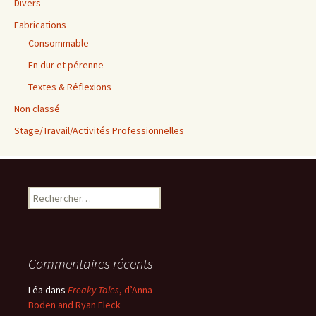
Divers
Fabrications
Consommable
En dur et pérenne
Textes & Réflexions
Non classé
Stage/Travail/Activités Professionnelles
Rechercher :
Commentaires récents
Léa
dans
Freaky Tales
, d’Anna
Boden and Ryan Fleck