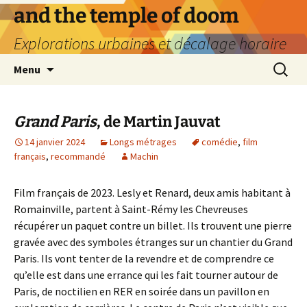
Aller
and the temple of doom
au
Explorations urbaines et décalage horaire
contenu
Recherc
Menu
Grand Paris
, de Martin Jauvat
14 janvier 2024
Longs métrages
comédie
,
film
français
,
recommandé
Machin
Film français de 2023. Lesly et Renard, deux amis habitant à
Romainville, partent à Saint-Rémy les Chevreuses
récupérer un paquet contre un billet. Ils trouvent une pierre
gravée avec des symboles étranges sur un chantier du Grand
Paris. Ils vont tenter de la revendre et de comprendre ce
qu’elle est dans une errance qui les fait tourner autour de
Paris, de noctilien en RER en soirée dans un pavillon en