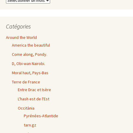
exhaustives
Catégories
Around the World
America the beautiful
Come along, Pondy.
D, Obi-wan Nairobi.
Moral haut, Pays-Bas
Terre de France
Entre Drac et Isère
L'hash est de l'Est
Occitània
Pyrénées-Atlantide
tarn.gz