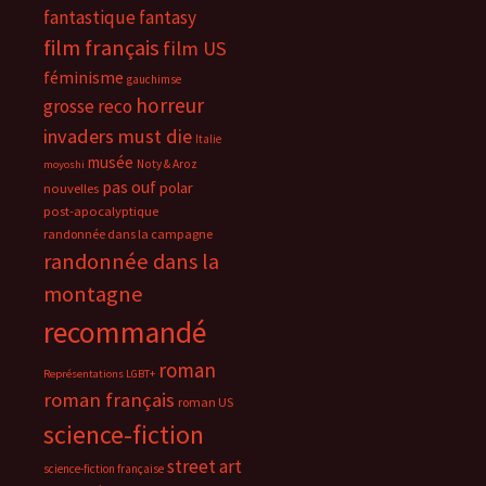
fantastique
fantasy
film français
film US
féminisme
gauchimse
horreur
grosse reco
invaders must die
Italie
musée
Noty & Aroz
moyoshi
pas ouf
polar
nouvelles
post-apocalyptique
randonnée dans la campagne
randonnée dans la
montagne
recommandé
roman
Représentations LGBT+
roman français
roman US
science-fiction
street art
science-fiction française