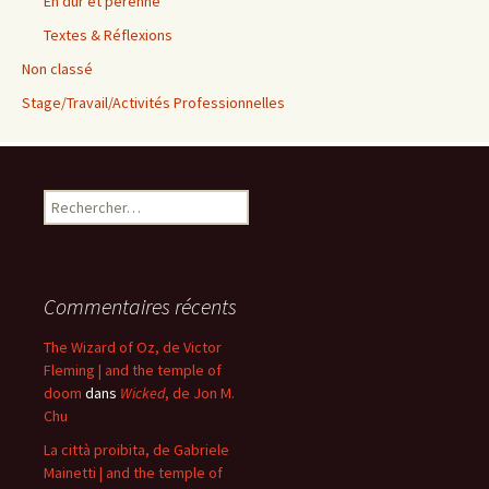
En dur et pérenne
Textes & Réflexions
Non classé
Stage/Travail/Activités Professionnelles
Rechercher :
Commentaires récents
The Wizard of Oz, de Victor
Fleming | and the temple of
doom
dans
Wicked
, de Jon M.
Chu
La città proibita, de Gabriele
Mainetti | and the temple of