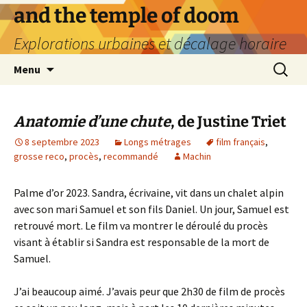
Aller
and the temple of doom
au
Explorations urbaines et décalage horaire
contenu
Recherc
Menu
Anatomie d’une chute
, de Justine Triet
8 septembre 2023
Longs métrages
film français
,
grosse reco
,
procès
,
recommandé
Machin
Palme d’or 2023. Sandra, écrivaine, vit dans un chalet alpin
avec son mari Samuel et son fils Daniel. Un jour, Samuel est
retrouvé mort. Le film va montrer le déroulé du procès
visant à établir si Sandra est responsable de la mort de
Samuel.
J’ai beaucoup aimé. J’avais peur que 2h30 de film de procès