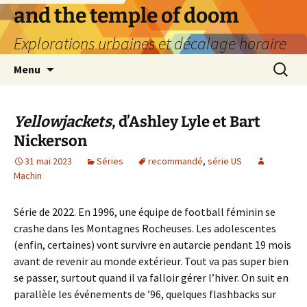
Aller
and the temple of doom
au
Explorations urbaines et décalage horaire
contenu
Recherc
Menu
Yellowjackets
, d’Ashley Lyle et Bart
Nickerson
31 mai 2023
Séries
recommandé
,
série US
Machin
Série de 2022. En 1996, une équipe de football féminin se
crashe dans les Montagnes Rocheuses. Les adolescentes
(enfin, certaines) vont survivre en autarcie pendant 19 mois
avant de revenir au monde extérieur. Tout va pas super bien
se passer, surtout quand il va falloir gérer l’hiver. On suit en
parallèle les événements de ’96, quelques flashbacks sur