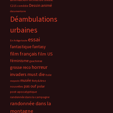
architecture
bivouac
Dessin animé
C215
comédie
documentaire
Déambulations
urbaines
essai
En Ariège toute
fantastique
fantasy
film français
film US
féminisme
gauchimse
horreur
grosse reco
invaders must die
Italie
musée
Noty & Aroz
moyoshi
pas ouf
polar
nouvelles
post-apocalyptique
randonnée dans la campagne
randonnée dans la
montagne