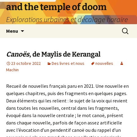
Aller
and the temple of doom
au
Explorations urbaines et décalage horaire
contenu
Recherc
Menu
Canoës
, de Maylis de Kerangal
23 octobre 2022
Des livres et nous
nouvelles
Machin
Recueil de nouvelles français paru en 2021. Une nouvelle en
quelques chapitres, puis des fragments en quelques pages.
Deux éléments qui les relient : le sujet de la voix qui revient
dans toutes les nouvelles, central dans les fragments,
évoqué dans la nouvelle centrale ; le mot canoë, présent
dans chaque nouvelle, parfois de façon assez artificielle
avec l’évocation d’un pendentif canoë ou du rappel d’un