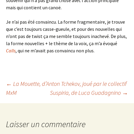
souvenir qui n’a pas grand chose avec l’action principale
mais qui contient un canoë.
Je n’ai pas été convaincu. La forme fragmentaire, je trouve
que c’est toujours casse-gueule, et pour des nouvelles qui
n’ont pas de twist ça me semble toujours inachevé. De plus,
la forme nouvelles + le thème de la voix, ça m’a évoqué
Calls
, qui ne m’avait pas convaincu non plus.
Navigation
←
La Mouette
, d’Anton Tchekov, joué par le collectif
MxM
Suspiria
, de Luca Guadagnino
→
des
articles
Laisser un commentaire