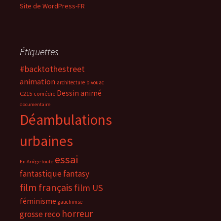
Site de WordPress-FR
Étiquettes
#backtothestreet
animation
architecture
bivouac
Dessin animé
C215
comédie
documentaire
Déambulations
urbaines
essai
En Ariège toute
fantastique
fantasy
film français
film US
féminisme
gauchimse
horreur
grosse reco