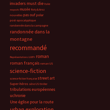
invaders must die
Italie
musée
Noty & Aroz
moyoshi
pas ouf
polar
nouvelles
post-apocalyptique
randonnée dans la campagne
randonnée dans la
montagne
recommandé
roman
Représentations LGBT+
roman français
roman US
science-fiction
street art
science-fiction française
Super-héros
série US
thriller
tribulations européennes
uchronie
Une église pour la route
urban exploration