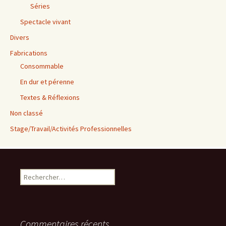
Séries
Spectacle vivant
Divers
Fabrications
Consommable
En dur et pérenne
Textes & Réflexions
Non classé
Stage/Travail/Activités Professionnelles
Rechercher :
Commentaires récents