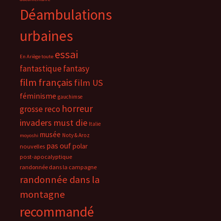
Déambulations
urbaines
essai
En Ariège toute
fantastique
fantasy
film français
film US
féminisme
gauchimse
horreur
grosse reco
invaders must die
Italie
musée
Noty & Aroz
moyoshi
pas ouf
polar
nouvelles
post-apocalyptique
randonnée dans la campagne
randonnée dans la
montagne
recommandé