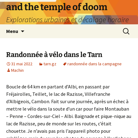
Aller
and the temple of doom
au
Explorations urbaines et décalage horaire
contenu
Recherc
Menu
Randonnée à vélo dans le Tarn
31 mai 2022
tarn.gz
randonnée dans la campagne
Machin
Boucle de 64 km en partant d’Albi, en passant par
Fréjairolles, Teillet, le lac de Razisse, Villefranche
d’Albigeois, Cambon. Fait sur une journée, après un échec à
mettre le vélo dans la soute d’un car pour faire Montauban
– Penne – Cordes-sur-Ciel – Albi. Baignade et pique-nique au
lac de Razisse, peu de monde sur les routes, c’était
chouette. Je n’avais pas pris l’appareil photo pour