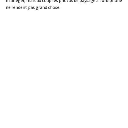
m’alléger, mais du coup les photos de paysage à l’ordiphone
ne rendent pas grand chose.