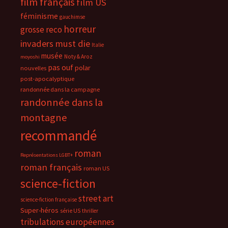
film français
film US
féminisme
gauchimse
horreur
grosse reco
invaders must die
Italie
musée
Noty & Aroz
moyoshi
pas ouf
polar
nouvelles
post-apocalyptique
randonnée dans la campagne
randonnée dans la
montagne
recommandé
roman
Représentations LGBT+
roman français
roman US
science-fiction
street art
science-fiction française
Super-héros
série US
thriller
tribulations européennes