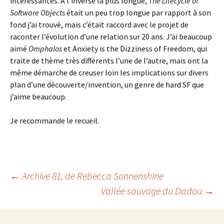
intéressantes. A l’inverse la plus longue,
The Lifecycle of
Software Objects
était un peu trop longue par rapport à son
fond j’ai trouvé, mais c’était raccord avec le projet de
raconter l’évolution d’une relation sur 20 ans. J’ai beaucoup
aimé
Omphalos
et Anxiety is the Dizziness of Freedom, qui
traite de thème très différents l’une de l’autre, mais ont la
même démarche de creuser loin les implications sur divers
plan d’une découverte/invention, un genre de hard SF que
j’aime beaucoup.
Je recommande le recueil.
Navigation
←
Archive 81
, de Rebecca Sonnenshine
Vallée sauvage du Dadou
→
des