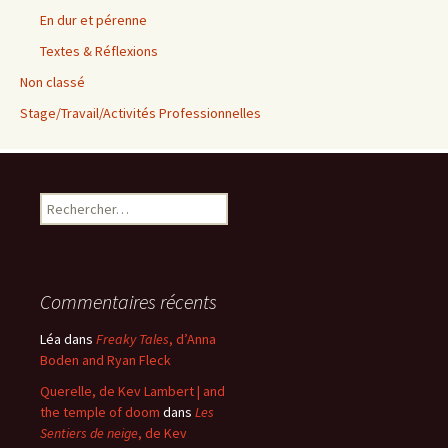
En dur et pérenne
Textes & Réflexions
Non classé
Stage/Travail/Activités Professionnelles
Rechercher :
Commentaires récents
Léa
dans
Freaky Tales
, d’Anna
Boden and Ryan Fleck
Querelle, de Kev Lambert | and
the temple of doom
dans
Les
Sentiers de neige
, de Kev