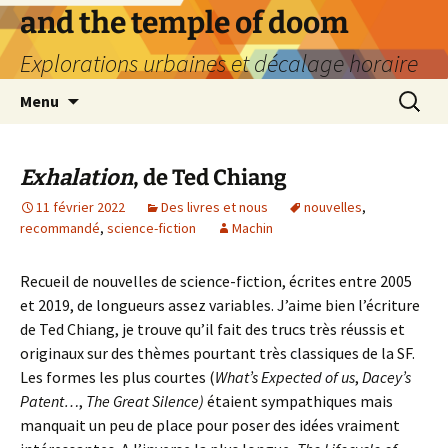
Aller
and the temple of doom
au
Explorations urbaines et décalage horaire
contenu
Recherc
Menu
Exhalation
, de Ted Chiang
11 février 2022
Des livres et nous
nouvelles
,
recommandé
,
science-fiction
Machin
Recueil de nouvelles de science-fiction, écrites entre 2005
et 2019, de longueurs assez variables. J’aime bien l’écriture
de Ted Chiang, je trouve qu’il fait des trucs très réussis et
originaux sur des thèmes pourtant très classiques de la SF.
Les formes les plus courtes (
What’s Expected of us
,
Dacey’s
Patent…
,
The Great Silence)
étaient sympathiques mais
manquait un peu de place pour poser des idées vraiment