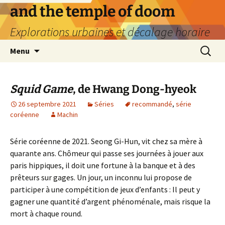
Aller
and the temple of doom
au
Explorations urbaines et décalage horaire
contenu
Recherc
Menu
Squid Game
, de Hwang Dong-hyeok
26 septembre 2021
Séries
recommandé
,
série
coréenne
Machin
Série coréenne de 2021. Seong Gi-Hun, vit chez sa mère à
quarante ans. Chômeur qui passe ses journées à jouer aux
paris hippiques, il doit une fortune à la banque et à des
prêteurs sur gages. Un jour, un inconnu lui propose de
participer à une compétition de jeux d’enfants : Il peut y
gagner une quantité d’argent phénoménale, mais risque la
mort à chaque round.