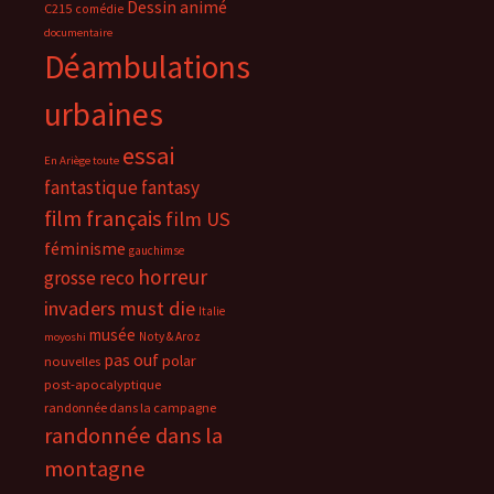
Dessin animé
C215
comédie
documentaire
Déambulations
urbaines
essai
En Ariège toute
fantastique
fantasy
film français
film US
féminisme
gauchimse
horreur
grosse reco
invaders must die
Italie
musée
Noty & Aroz
moyoshi
pas ouf
polar
nouvelles
post-apocalyptique
randonnée dans la campagne
randonnée dans la
montagne