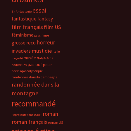
essai
En Ariège toute
fantastique
fantasy
film français
film US
féminisme
gauchimse
horreur
grosse reco
invaders must die
Italie
musée
Noty & Aroz
moyoshi
pas ouf
polar
nouvelles
post-apocalyptique
randonnée dans la campagne
randonnée dans la
montagne
recommandé
roman
Représentations LGBT+
roman français
roman US