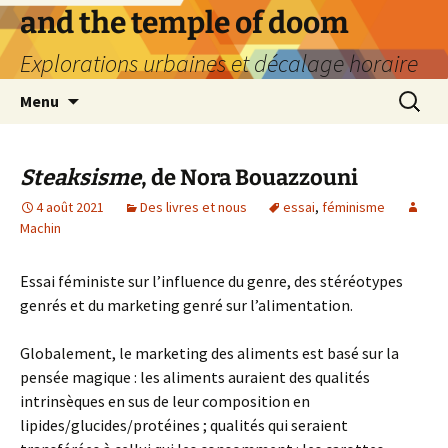
Aller
and the temple of doom
au
Explorations urbaines et décalage horaire
contenu
Recherc
Menu
Steaksisme
, de Nora Bouazzouni
4 août 2021
Des livres et nous
essai
,
féminisme
Machin
Essai féministe sur l’influence du genre, des stéréotypes
genrés et du marketing genré sur l’alimentation.
Globalement, le marketing des aliments est basé sur la
pensée magique : les aliments auraient des qualités
intrinsèques en sus de leur composition en
lipides/glucides/protéines ; qualités qui seraient