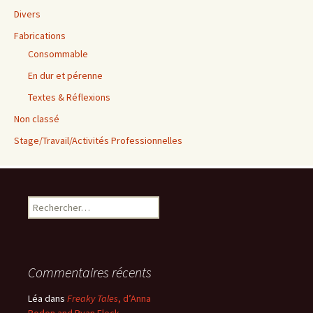
Divers
Fabrications
Consommable
En dur et pérenne
Textes & Réflexions
Non classé
Stage/Travail/Activités Professionnelles
Rechercher :
Commentaires récents
Léa
dans
Freaky Tales
, d’Anna