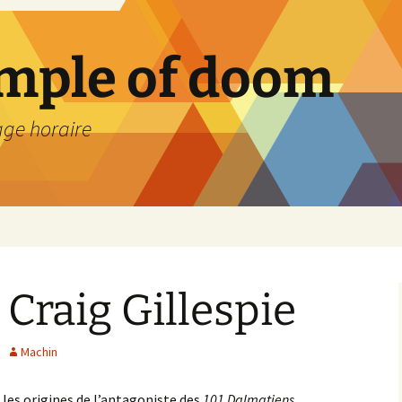
emple of doom
age horaire
e Craig Gillespie
Machin
r les origines de l’antagoniste des
101 Dalmatiens
.