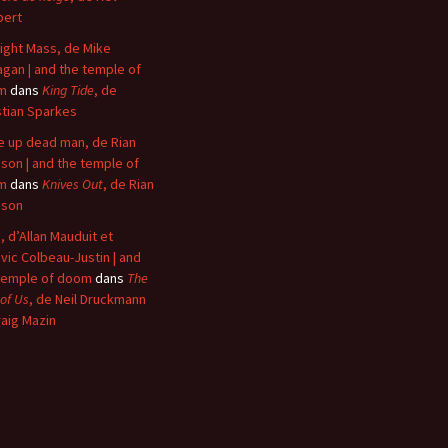
bert
ight Mass, de Mike
agan | and the temple of
m
dans
King Tide
, de
stian Sparkes
 up dead man, de Rian
son | and the temple of
m
dans
Knives Out
, de Rian
nson
, d’Allan Mauduit et
vic Colbeau-Justin | and
temple of doom
dans
The
 of Us
, de Neil Druckmann
raig Mazin