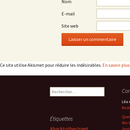
Nom
E-mail
Site web
Ce site utilise Akismet pour réduire les indésirables.
En savoir plu
Rechercher :
Com
Léa
Bode
Quer
Étiquettes
the 
#backtothestreet
Sent