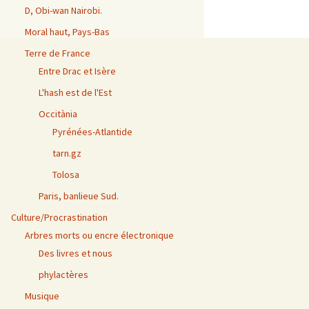
D, Obi-wan Nairobi.
Moral haut, Pays-Bas
Terre de France
Entre Drac et Isère
L'hash est de l'Est
Occitània
Pyrénées-Atlantide
tarn.gz
Tolosa
Paris, banlieue Sud.
Culture/Procrastination
Arbres morts ou encre électronique
Des livres et nous
phylactères
Musique