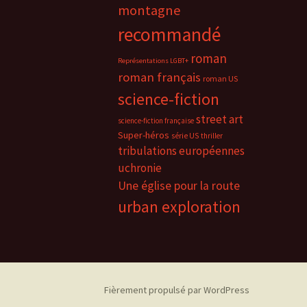
montagne
recommandé
roman
Représentations LGBT+
roman français
roman US
science-fiction
street art
science-fiction française
Super-héros
série US
thriller
tribulations européennes
uchronie
Une église pour la route
urban exploration
Fièrement propulsé par WordPress