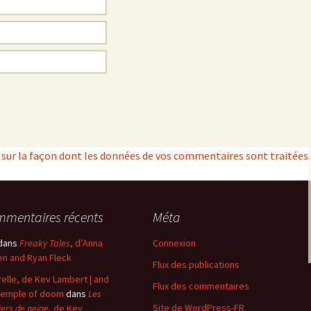
s sur la façon dont les données de vos commentaires sont traitées
.
mentaires récents
Méta
dans
Freaky Tales
, d’Anna
Connexion
n and Ryan Fleck
Flux des publications
elle, de Kev Lambert | and
Flux des commentaires
temple of doom
dans
Les
Site de WordPress-FR
iers de neige
, de Kev