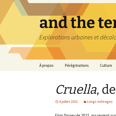
Aller
au
contenu
and the t
Explorations urbaines et décal
À propos
Pérégrinations
Culture
Cruella
, d
4 juillet 2021
Longs métrages
Film Disney de 2021, qui revient su