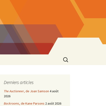
Rechercher :
Derniers articles
The Auctioneer
, de Joan Samson
4 août
2026
Backrooms
, de Kane Parsons
2 août 2026