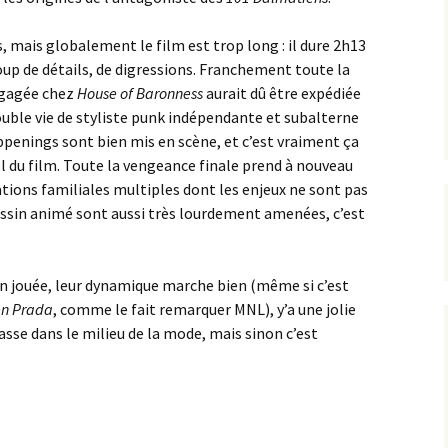
s, mais globalement le film est trop long : il dure 2h13
coup de détails, de digressions. Franchement toute la
engagée chez
House of Baronness
aurait dû être expédiée
uble vie de styliste punk indépendante et subalterne
ppenings sont bien mis en scène, et c’est vraiment ça
el du film. Toute la vengeance finale prend à nouveau
tions familiales multiples dont les enjeux ne sont pas
essin animé sont aussi très lourdement amenées, c’est
en jouée, leur dynamique marche bien (même si c’est
 en Prada
, comme le fait remarquer MNL), y’a une jolie
asse dans le milieu de la mode, mais sinon c’est