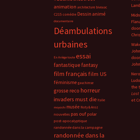
Lam
animation
architecture
bivouac
Dessin animé
C215
comédie
Midn
Flan
documentaire
Déambulations
doo
Chri
urbaines
Wake
John
essai
doo
En Ariège toute
Joh
fantastique
fantasy
film français
film US
Nero
Ludo
féminisme
gauchimse
the 
horreur
grosse reco
Last
invaders must die
et C
Italie
musée
Noty & Aroz
moyoshi
pas ouf
polar
nouvelles
post-apocalyptique
randonnée dans la campagne
randonnée dans la