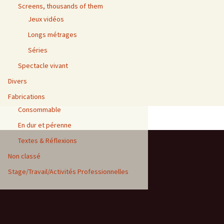
Screens, thousands of them
Jeux vidéos
Longs métrages
Séries
Spectacle vivant
Divers
Fabrications
Consommable
En dur et pérenne
Textes & Réflexions
Non classé
Stage/Travail/Activités Professionnelles