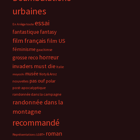
urbaines
essai
En Ariège toute
fantastique
fantasy
film français
film US
féminisme
gauchimse
horreur
grosse reco
invaders must die
Italie
musée
Noty & Aroz
moyoshi
pas ouf
polar
nouvelles
post-apocalyptique
randonnée dans la campagne
randonnée dans la
montagne
recommandé
roman
Représentations LGBT+