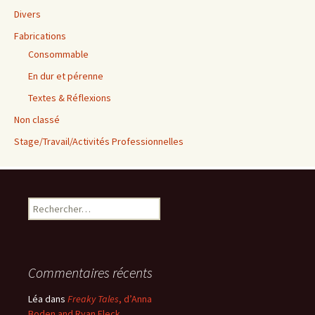
Divers
Fabrications
Consommable
En dur et pérenne
Textes & Réflexions
Non classé
Stage/Travail/Activités Professionnelles
Rechercher :
Commentaires récents
Léa
dans
Freaky Tales
, d’Anna
Boden and Ryan Fleck