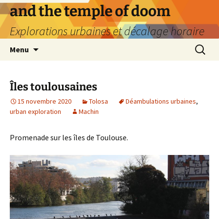
Aller
and the temple of doom
au
Explorations urbaines et décalage horaire
contenu
Recherc
Menu
Îles toulousaines
15 novembre 2020
Tolosa
Déambulations urbaines
,
urban exploration
Machin
Promenade sur les îles de Toulouse.