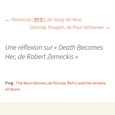
Navigation
←
Peninsula
(반도), de Sang-Ho Yeon
Starship Troopers
, de Paul Verhoeven
→
des
Une réflexion sur «
Death Becomes
articles
Her
, de Robert Zemeckis
»
Ping :
The Neon Demon, de Nicolas Refn | and the temple
of doom