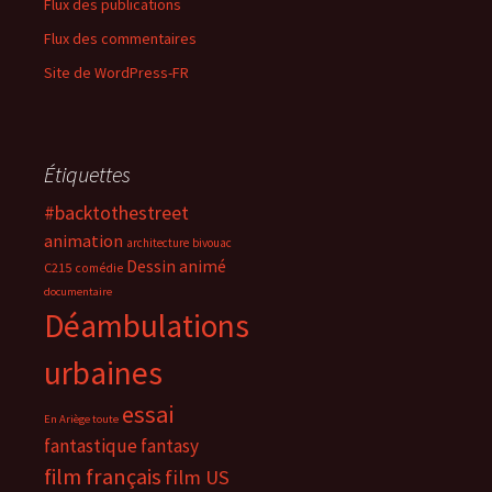
Flux des publications
Flux des commentaires
Site de WordPress-FR
Étiquettes
#backtothestreet
animation
architecture
bivouac
Dessin animé
C215
comédie
documentaire
Déambulations
urbaines
essai
En Ariège toute
fantastique
fantasy
film français
film US