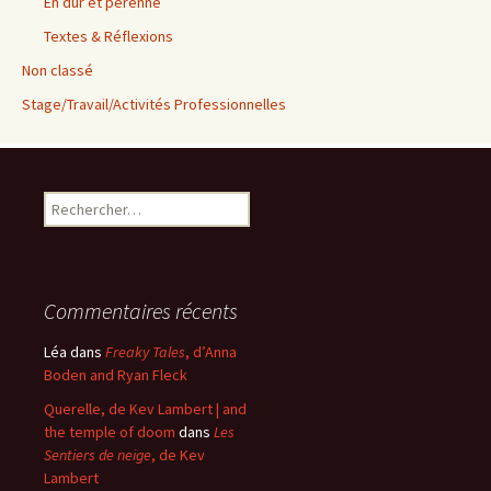
En dur et pérenne
Textes & Réflexions
Non classé
Stage/Travail/Activités Professionnelles
Rechercher :
Commentaires récents
Léa
dans
Freaky Tales
, d’Anna
Boden and Ryan Fleck
Querelle, de Kev Lambert | and
the temple of doom
dans
Les
Sentiers de neige
, de Kev
Lambert