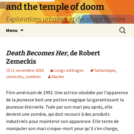
Aller
and the temple of doom
au
Explorations urbaines et décalage horaire
contenu
Recherc
Menu
Death Becomes Her
, de Robert
Zemeckis
11 novembre 2020
Longs métrages
fantastique
,
zemeckis
,
zombies
Machin
Film américain de 1992. Une actrice obsédée par l’apparence
de la jeunesse boit une potion magique lui garantissant la
jeunesse éternelle. Tuée par son mari peu après, elle
devient une zombie, qui doit recourir à des produits
industriels pour maintenir son apparence. Elle tente de
manipuler son mari croque-mort pour qu’il s’en charge,