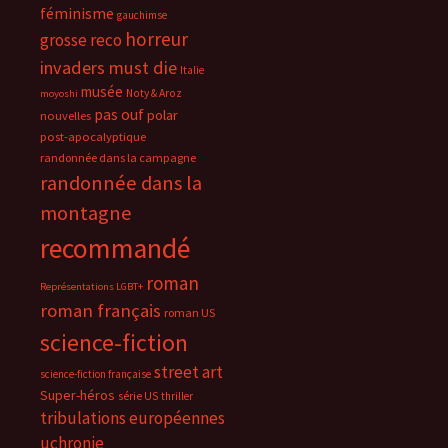
féminisme
gauchimse
horreur
grosse reco
invaders must die
Italie
musée
Noty & Aroz
moyoshi
pas ouf
polar
nouvelles
post-apocalyptique
randonnée dans la campagne
randonnée dans la
montagne
recommandé
roman
Représentations LGBT+
roman français
roman US
science-fiction
street art
science-fiction française
Super-héros
série US
thriller
tribulations européennes
uchronie