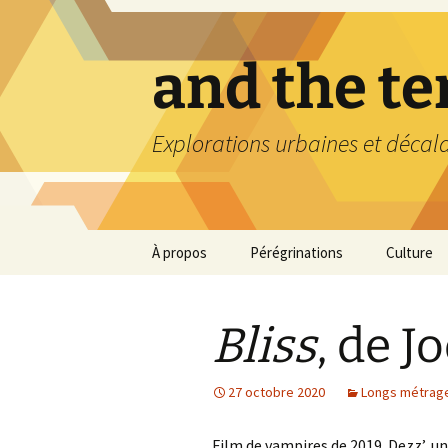
Aller
au
contenu
and the t
Explorations urbaines et décal
À propos
Pérégrinations
Culture
Bliss
, de J
27 octobre 2020
Longs métrag
Film de vampires de 2019. Dezz’, une