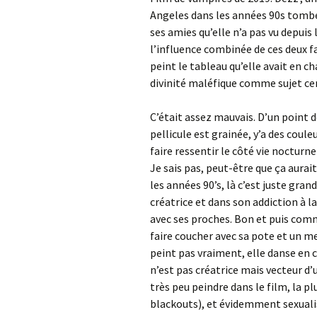
Angeles dans les années 90s tombe 
ses amies qu’elle n’a pas vu depui
l’influence combinée de ces deux fa
peint le tableau qu’elle avait en c
divinité maléfique comme sujet cen
C’était assez mauvais. D’un point d
pellicule est grainée, y’a des coule
faire ressentir le côté vie noctur
Je sais pas, peut-être que ça aurai
les années 90’s, là c’est juste gran
créatrice et dans son addiction à la
avec ses proches. Bon et puis com
faire coucher avec sa pote et un mec
peint pas vraiment, elle danse en cu
n’est pas créatrice mais vecteur d’u
très peu peindre dans le film, la pl
blackouts), et évidemment sexualis