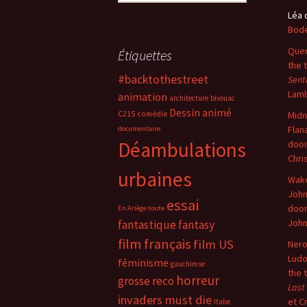
Léa
Bode
Quer
Étiquettes
the 
#backtothestreet
Sent
Lam
animation
architecture
bivouac
Dessin animé
C215
comédie
Midn
Flan
documentaire
Déambulations
doo
Chri
urbaines
Wake
John
essai
doo
En Ariège toute
Joh
fantastique
fantasy
film français
film US
Nero
Ludo
féminisme
gauchimse
the 
horreur
grosse reco
Last
invaders must die
et C
Italie