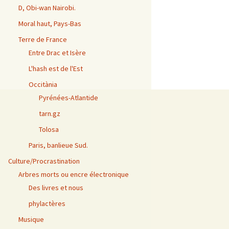
D, Obi-wan Nairobi.
Moral haut, Pays-Bas
Terre de France
Entre Drac et Isère
L'hash est de l'Est
Occitània
Pyrénées-Atlantide
tarn.gz
Tolosa
Paris, banlieue Sud.
Culture/Procrastination
Arbres morts ou encre électronique
Des livres et nous
phylactères
Musique