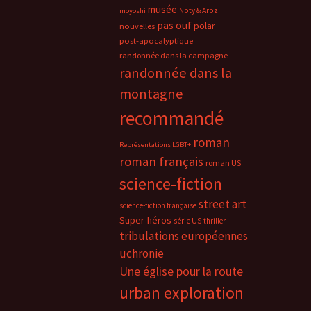
musée
Noty & Aroz
moyoshi
pas ouf
polar
nouvelles
post-apocalyptique
randonnée dans la campagne
randonnée dans la
montagne
recommandé
roman
Représentations LGBT+
roman français
roman US
science-fiction
street art
science-fiction française
Super-héros
série US
thriller
tribulations européennes
uchronie
Une église pour la route
urban exploration