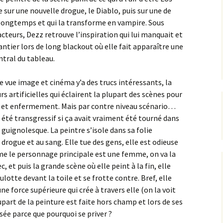
sur une nouvelle drogue, le Diablo, puis sur une de
s longtemps et qui la transforme en vampire. Sous
cteurs, Dezz retrouve l’inspiration qui lui manquait et
hantier lors de long blackout où elle fait apparaître une
tral du tableau.
e vue image et cinéma y’a des trucs intéressants, la
urs artificielles qui éclairent la plupart des scènes pour
ne et enfermement. Mais par contre niveau scénario…
t été transgressif si ça avait vraiment été tourné dans
d guignolesque. La peintre s’isole dans sa folie
 drogue et au sang. Elle tue des gens, elle est odieuse
me le personnage principale est une femme, on va la
, et puis la grande scène où elle peint à la fin, elle
lotte devant la toile et se frotte contre. Bref, elle
ne force supérieure qui crée à travers elle (on la voit
upart de la peinture est faite hors champ et lors de ses
ée parce que pourquoi se priver ?