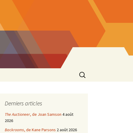
Rechercher :
Derniers articles
The Auctioneer
, de Joan Samson
4 août
2026
Backrooms
, de Kane Parsons
2 août 2026