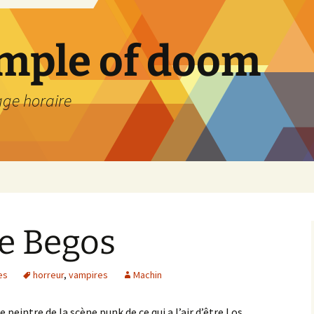
emple of doom
age horaire
oe Begos
es
horreur
,
vampires
Machin
 peintre de la scène punk de ce qui a l’air d’être Los