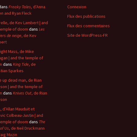
dans
Freaky Tales
, d’Anna
Connexion
n and Ryan Fleck
Flux des publications
elle, de Kev Lambert | and
Flux des commentaires
temple of doom
dans
Les
Site de WordPress-FR
iers de neige
, de Kev
bert
ight Mass, de Mike
agan | and the temple of
m
dans
King Tide
, de
stian Sparkes
 up dead man, de Rian
son | and the temple of
m
dans
Knives Out
, de Rian
nson
, d’Allan Mauduit et
vic Colbeau-Justin | and
temple of doom
dans
The
 of Us
, de Neil Druckmann
raig Mazin