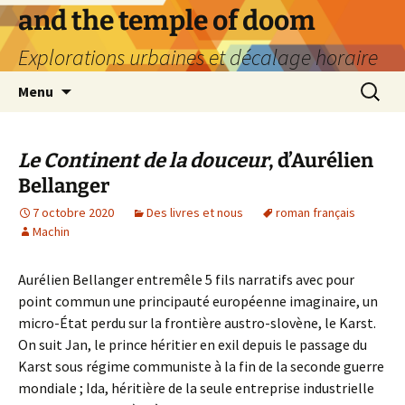
Aller
and the temple of doom
au
Explorations urbaines et décalage horaire
contenu
Recherc
Menu
Le Continent de la douceur
, d’Aurélien
Bellanger
7 octobre 2020
Des livres et nous
roman français
Machin
Aurélien Bellanger entremêle 5 fils narratifs avec pour
point commun une principauté européenne imaginaire, un
micro-État perdu sur la frontière austro-slovène, le Karst.
On suit Jan, le prince héritier en exil depuis le passage du
Karst sous régime communiste à la fin de la seconde guerre
mondiale ; Ida, héritière de la seule entreprise industrielle