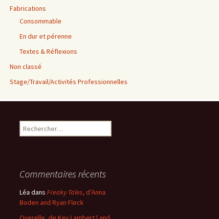
Fabrications
Consommable
En dur et pérenne
Textes & Réflexions
Non classé
Stage/Travail/Activités Professionnelles
Rechercher :
Commentaires récents
Léa
dans
Freaky Tales
, d’Anna
Boden and Ryan Fleck
Querelle, de Kev Lambert | and