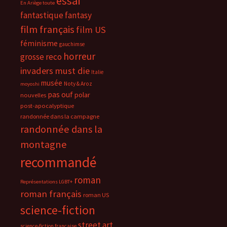
essai
En Ariège toute
fantastique
fantasy
film français
film US
féminisme
gauchimse
horreur
grosse reco
invaders must die
Italie
musée
Noty & Aroz
moyoshi
pas ouf
polar
nouvelles
post-apocalyptique
randonnée dans la campagne
randonnée dans la
montagne
recommandé
roman
Représentations LGBT+
roman français
roman US
science-fiction
street art
science-fiction française