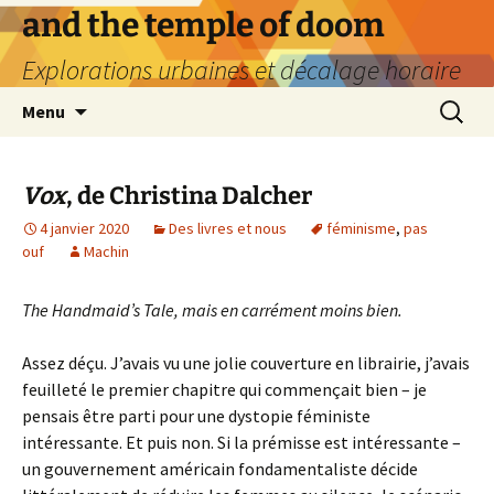
Aller
and the temple of doom
au
Explorations urbaines et décalage horaire
contenu
Recherc
Menu
Vox
, de Christina Dalcher
4 janvier 2020
Des livres et nous
féminisme
,
pas
ouf
Machin
The Handmaid’s Tale, mais en carrément moins bien.
Assez déçu. J’avais vu une jolie couverture en librairie, j’avais
feuilleté le premier chapitre qui commençait bien – je
pensais être parti pour une dystopie féministe
intéressante. Et puis non. Si la prémisse est intéressante –
un gouvernement américain fondamentaliste décide