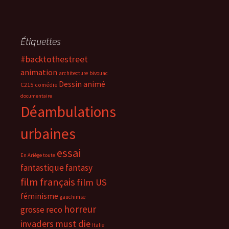
Étiquettes
#backtothestreet
animation
architecture
bivouac
Dessin animé
C215
comédie
documentaire
Déambulations
urbaines
essai
En Ariège toute
fantastique
fantasy
film français
film US
féminisme
gauchimse
horreur
grosse reco
invaders must die
Italie