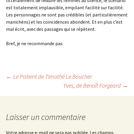
littéralement de réduire les femmes au silence, le scénario
est totalement implausible, empilant facilité sur facilité.
Les personnages ne sont pas crédibles (et particulièrement
manichéns) et les coïncidences abondent. Et en plus c’est
mal écrit, avec des passages qui se répètent.
Bref, je ne recommande pas.
Navigation
←
Le Patient
de Timothé Le Boucher
Yves
, de Benoît Forgeard
→
des
articles
Laisser un commentaire
Votre adresse e-mail ne sera pas publiée.
Les champs