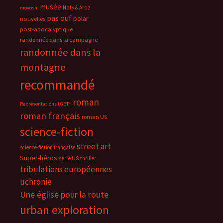
musée
Noty & Aroz
moyoshi
pas ouf
polar
nouvelles
post-apocalyptique
randonnée dans la campagne
randonnée dans la
montagne
recommandé
roman
Représentations LGBT+
roman français
roman US
science-fiction
street art
science-fiction française
Super-héros
série US
thriller
tribulations européennes
uchronie
Une église pour la route
urban exploration