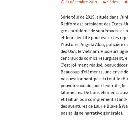
23 décembre 2019
Séries
Série télé de 2019, située dans l’
Redford est président des États-U
gros problème de suprémacistes blan
et leur identité pour éviter les re
l’histoire, Angela Abar, policière n
des USA, le Vietnam. Plusieurs lig
centraux du comics resurgissent, e
C’est joliment réalisé, beaux décor
Beaucoup d’éléments, une envie de
ne questionnant pas du tout le rôl
pouvoir soudain jouer leur rôle, bea
kilomètres. De bons éléments aussi
et fait un bon complément stand-a
des aventures de Laurie Blake à W
pas sa ligne narrative générale).