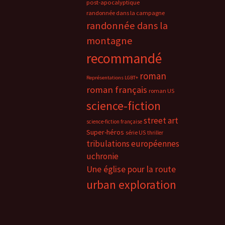
post-apocalyptique
randonnée dans la campagne
randonnée dans la
montagne
recommandé
roman
Représentations LGBT+
roman français
roman US
science-fiction
street art
science-fiction française
Super-héros
série US
thriller
tribulations européennes
uchronie
Une église pour la route
urban exploration