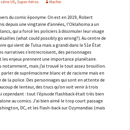
série US
,
Super-héros
Machin
univers du comic éponyme. On est en 2019, Robert
nis depuis une vingtaine d’années, l’Oklahoma a un
cs, qui a forcé les policiers à dissimuler leur visage
présailles (what could possibly go wrong?). Au centre de
oire qui vient de Tulsa mais a grandi dans le 51e État
nes narratives s’entrecroisent, des personnages
t les enjeux prennent une importance planétaire.
s notamment, mais j’ai trouvé le tout assez brouillon.
 parler de suprémacisme blanc et de racisme mais en
e de la police. Des personnages qui sont en attente de
ucoup de lenteur, des trucs qu’on voit venir à trois
 cependant : tout l’épisode flashback était très bien
lone au comics. J’ai bien aimé le trop court passage
ashington, DC, et les flash-back sur Ozymandias (mais