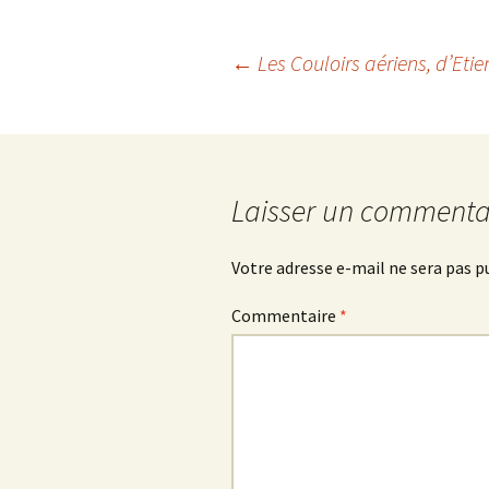
Navigation
←
Les Couloirs aériens
, d’Et
des
articles
Laisser un commenta
Votre adresse e-mail ne sera pas p
Commentaire
*