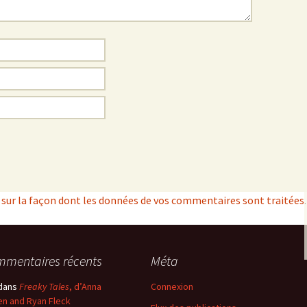
s sur la façon dont les données de vos commentaires sont traitées
.
mentaires récents
Méta
dans
Freaky Tales
, d’Anna
Connexion
n and Ryan Fleck