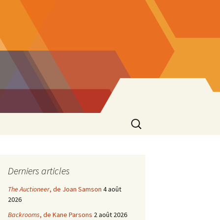
Rechercher :
Derniers articles
The Auctioneer
, de Joan Samson
4 août
2026
Backrooms
, de Kane Parsons
2 août 2026