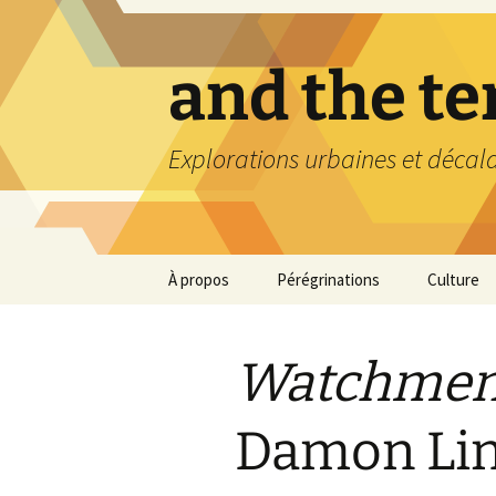
Aller
au
contenu
and the t
Explorations urbaines et décal
À propos
Pérégrinations
Culture
Watchme
Damon Lin