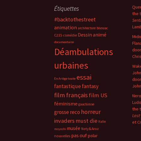
Quer
Étiquettes
the 
#backtothestreet
Sent
Lam
animation
architecture
bivouac
Dessin animé
C215
comédie
Midn
documentaire
Flan
Déambulations
doo
Chri
urbaines
Wake
John
essai
En Ariège toute
doo
fantastique
fantasy
Joh
film français
film US
Nero
Ludo
féminisme
gauchimse
the 
horreur
grosse reco
Last
invaders must die
Italie
et C
musée
Noty & Aroz
moyoshi
pas ouf
polar
nouvelles