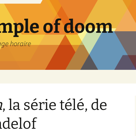
emple of doom
age horaire
n
, la série télé, de
delof