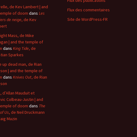
Flux des publications
elle, de Kev Lambert | and
Flux des commentaires
temple of doom
dans
Les
Site de WordPress-FR
iers de neige
, de Kev
bert
ight Mass, de Mike
agan | and the temple of
m
dans
King Tide
, de
stian Sparkes
 up dead man, de Rian
son | and the temple of
m
dans
Knives Out
, de Rian
nson
, d’Allan Mauduit et
vic Colbeau-Justin | and
temple of doom
dans
The
 of Us
, de Neil Druckmann
raig Mazin