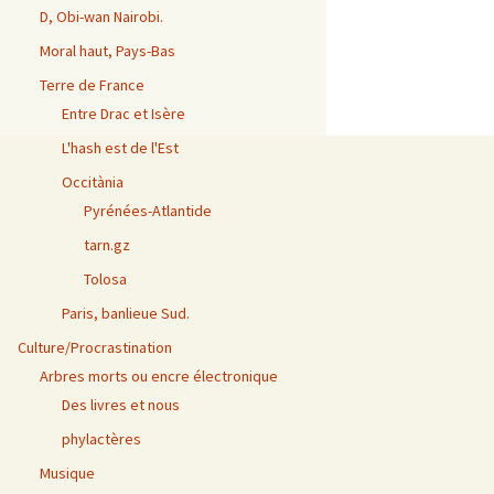
D, Obi-wan Nairobi.
Moral haut, Pays-Bas
Terre de France
Entre Drac et Isère
L'hash est de l'Est
Occitània
Pyrénées-Atlantide
tarn.gz
Tolosa
Paris, banlieue Sud.
Culture/Procrastination
Arbres morts ou encre électronique
Des livres et nous
phylactères
Musique