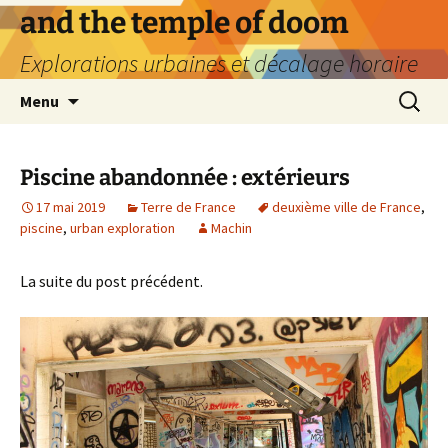
Aller
and the temple of doom
au
Explorations urbaines et décalage horaire
contenu
Recherc
Menu
Piscine abandonnée : extérieurs
17 mai 2019
Terre de France
deuxième ville de France
,
piscine
,
urban exploration
Machin
La suite du post précédent.