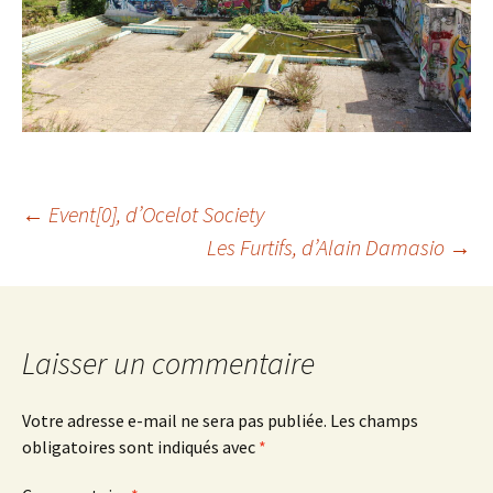
Navigation
←
Event[0], d’Ocelot Society
Les Furtifs
, d’Alain Damasio
→
des
articles
Laisser un commentaire
Votre adresse e-mail ne sera pas publiée.
Les champs
obligatoires sont indiqués avec
*