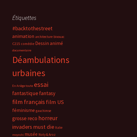
Étiquettes
#backtothestreet
animation
architecture
bivouac
Dessin animé
C215
comédie
documentaire
Déambulations
urbaines
essai
En Ariège toute
fantastique
fantasy
film français
film US
féminisme
gauchimse
horreur
grosse reco
invaders must die
Italie
musée
Noty & Aroz
moyoshi