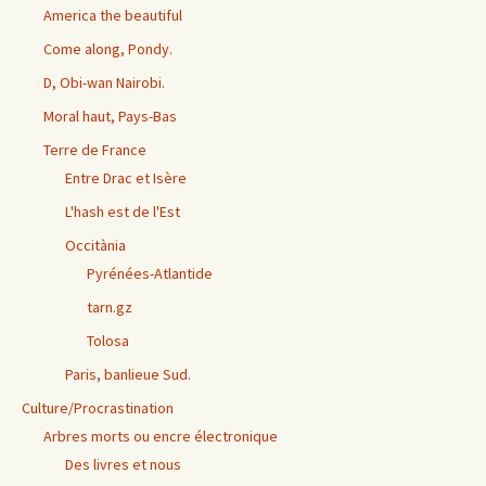
America the beautiful
Come along, Pondy.
D, Obi-wan Nairobi.
Moral haut, Pays-Bas
Terre de France
Entre Drac et Isère
L'hash est de l'Est
Occitània
Pyrénées-Atlantide
tarn.gz
Tolosa
Paris, banlieue Sud.
Culture/Procrastination
Arbres morts ou encre électronique
Des livres et nous