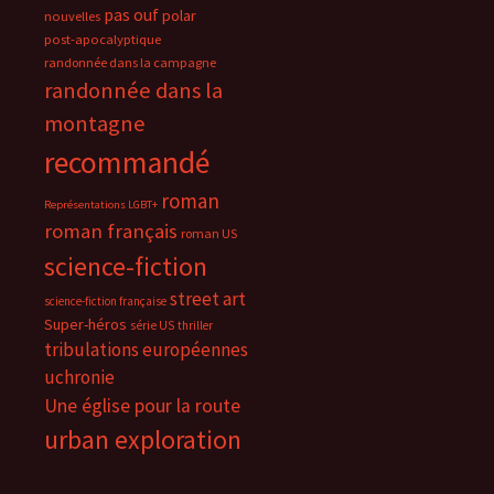
pas ouf
polar
nouvelles
post-apocalyptique
randonnée dans la campagne
randonnée dans la
montagne
recommandé
roman
Représentations LGBT+
roman français
roman US
science-fiction
street art
science-fiction française
Super-héros
série US
thriller
tribulations européennes
uchronie
Une église pour la route
urban exploration