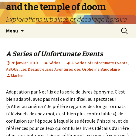
Aller
and the temple of doom
au
Explorations urbaines et décalage horaire
contenu
Recherc
Menu
A Series of Unfortunate Events
26 janvier 2019
Séries
A Series of Unfortunate Events
,
ASOUE
,
Les Désastreuses Aventures des Orphelins Baudelaire
Machin
Adaptation par Netflix de la série de livres éponyme. C’est
bien adapté, avec pas mal de clins d’œil au spectateur
(« Aller au cinéma ? Je préfère regarder des longs formats
télévisuels de chez moi, c’est bien plus confortable »), de
confusion sur l’époque à laquelle se déroule l’histoire, et de
références pour celleux qui ont lu les livres (détails d’arrière
plan, catchphrases faisant référence aux tomes à venir ou à