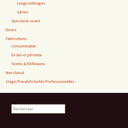
Longs métrages
Séries
Spectacle vivant
Divers
Fabrications
Consommable
En dur et pérenne
Textes & Réflexions
Non classé
Stage/Travail/Activités Professionnelles
Rechercher :