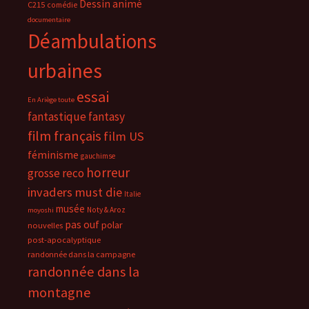
Dessin animé
C215
comédie
documentaire
Déambulations
urbaines
essai
En Ariège toute
fantastique
fantasy
film français
film US
féminisme
gauchimse
horreur
grosse reco
invaders must die
Italie
musée
Noty & Aroz
moyoshi
pas ouf
polar
nouvelles
post-apocalyptique
randonnée dans la campagne
randonnée dans la
montagne