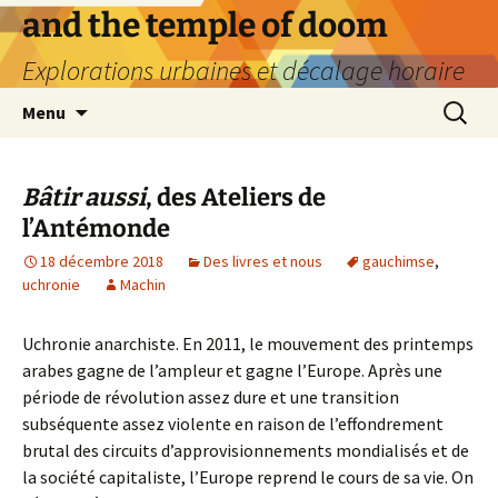
Aller
and the temple of doom
au
Explorations urbaines et décalage horaire
contenu
Recherc
Menu
Bâtir aussi
, des Ateliers de
l’Antémonde
18 décembre 2018
Des livres et nous
gauchimse
,
uchronie
Machin
Uchronie anarchiste. En 2011, le mouvement des printemps
arabes gagne de l’ampleur et gagne l’Europe. Après une
période de révolution assez dure et une transition
subséquente assez violente en raison de l’effondrement
brutal des circuits d’approvisionnements mondialisés et de
la société capitaliste, l’Europe reprend le cours de sa vie. On