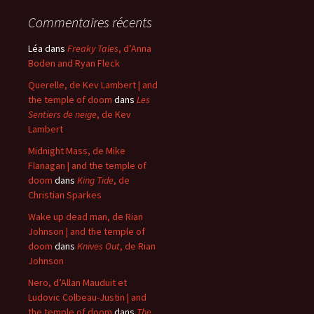
Commentaires récents
Léa
dans
Freaky Tales
, d’Anna
Boden and Ryan Fleck
Querelle, de Kev Lambert | and
the temple of doom
dans
Les
Sentiers de neige
, de Kev
Lambert
Midnight Mass, de Mike
Flanagan | and the temple of
doom
dans
King Tide
, de
Christian Sparkes
Wake up dead man, de Rian
Johnson | and the temple of
doom
dans
Knives Out
, de Rian
Johnson
Nero, d’Allan Mauduit et
Ludovic Colbeau-Justin | and
the temple of doom
dans
The