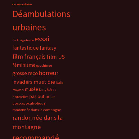
documentaire
Déambulations
urbaines
essai
En Ariège toute
fantastique
fantasy
film français
film US
féminisme
gauchimse
horreur
grosse reco
invaders must die
Italie
musée
Noty & Aroz
moyoshi
pas ouf
polar
nouvelles
post-apocalyptique
randonnée dans la campagne
randonnée dans la
montagne
recommandé