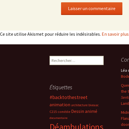
Ce site utilise Akismet pour réduire les indésirables.
En savoir plu
Rechercher :
Com
Léa
Bode
Quer
Étiquettes
the 
#backtothestreet
Sent
Lam
animation
architecture
bivouac
Dessin animé
C215
comédie
Midn
Flan
documentaire
Déambulations
doo