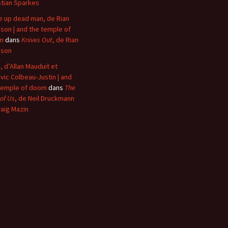
stian Sparkes
 up dead man, de Rian
son | and the temple of
m
dans
Knives Out
, de Rian
nson
, d’Allan Mauduit et
vic Colbeau-Justin | and
temple of doom
dans
The
 of Us
, de Neil Druckmann
raig Mazin