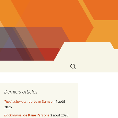
Rechercher :
Derniers articles
The Auctioneer
, de Joan Samson
4 août
2026
Backrooms
, de Kane Parsons
2 août 2026