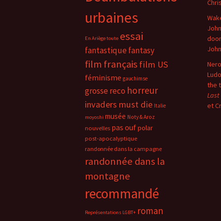
Chri
urbaines
Wake
John
essai
doo
En Ariège toute
Joh
fantastique
fantasy
film français
film US
Nero
Ludo
féminisme
gauchimse
the 
horreur
grosse reco
Last
invaders must die
et C
Italie
musée
Noty & Aroz
moyoshi
pas ouf
polar
nouvelles
post-apocalyptique
randonnée dans la campagne
randonnée dans la
montagne
recommandé
roman
Représentations LGBT+