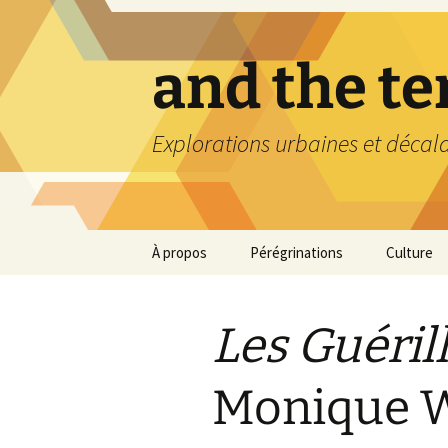
Aller
au
contenu
and the t
Explorations urbaines et décal
À propos
Pérégrinations
Culture
Les Guéril
Monique W