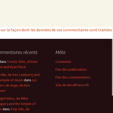
s sur la façon dont les données de vos commentaires sont traitées
.
mentaires récents
Méta
dans
Freaky Tales
, d’Anna
Connexion
n and Ryan Fleck
Flux des publications
elle, de Kev Lambert | and
Flux des commentaires
temple of doom
dans
Les
Site de WordPress-FR
iers de neige
, de Kev
bert
ight Mass, de Mike
agan | and the temple of
m
dans
King Tide
, de