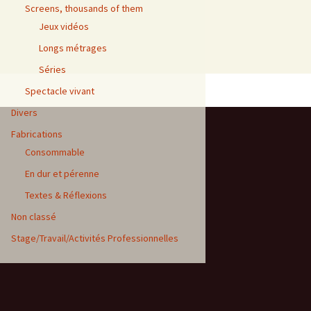
Screens, thousands of them
Jeux vidéos
Longs métrages
Séries
Spectacle vivant
Divers
Fabrications
Consommable
En dur et pérenne
Textes & Réflexions
Non classé
Stage/Travail/Activités Professionnelles