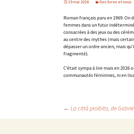
19 mai 2026
Des livres et nous
Roman français paru en 1969. On 
femmes dans un futur indéterminé 
consacrées à des jeux ou des cérémon
au centre des mythes (mais certaine
dépasser un ordre ancien, mais qu’i
fragmenté).
C’était sympa à lire mais en 2026 
communautés féminines, ni en lisa
Navigation
←
La città proibita
, de Gabrie
des