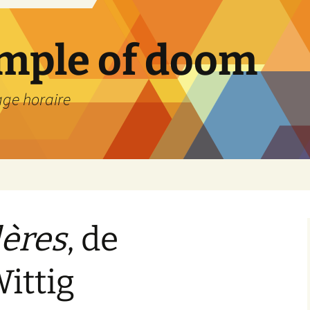
emple of doom
age horaire
lères
, de
ittig