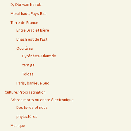
D, Obi-wan Nairobi.
Moral haut, Pays-Bas
Terre de France
Entre Drac et Isère
L'hash est de l'Est
Occitània
Pyrénées-Atlantide
tarn.gz
Tolosa
Paris, banlieue Sud.
Culture/Procrastination
Arbres morts ou encre électronique
Des livres et nous
phylactères
Musique