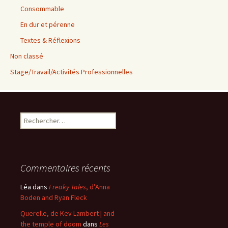
Consommable
En dur et pérenne
Textes & Réflexions
Non classé
Stage/Travail/Activités Professionnelles
Rechercher :
Commentaires récents
Léa
dans
Freaky Tales
, d’Anna
Boden and Ryan Fleck
Querelle, de Kev Lambert | and
the temple of doom
dans
Les