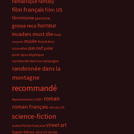
fantastique
fantasy
film français
film US
féminisme
gauchimse
horreur
grosse reco
invaders must die
Italie
musée
Noty & Aroz
moyoshi
pas ouf
polar
nouvelles
post-apocalyptique
randonnée dans la campagne
randonnée dans la
montagne
recommandé
roman
Représentations LGBT+
roman français
roman US
science-fiction
street art
science-fiction française
Super-héros
série US
thriller