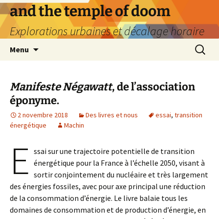
Aller
and the temple of doom
au
Explorations urbaines et décalage horaire
contenu
Recherc
Menu
Manifeste Négawatt
, de l’association
éponyme.
2 novembre 2018
Des livres et nous
essai
,
transition
énergétique
Machin
E
ssai sur une trajectoire potentielle de transition
énergétique pour la France à l’échelle 2050, visant à
sortir conjointement du nucléaire et très largement
des énergies fossiles, avec pour axe principal une réduction
de la consommation d’énergie. Le livre balaie tous les
domaines de consommation et de production d’énergie, en