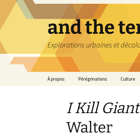
Aller
au
contenu
and the t
Explorations urbaines et décal
À propos
Pérégrinations
Culture
I Kill Gian
Walter