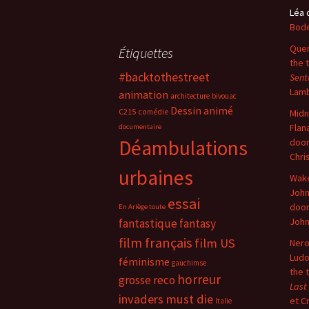
Léa
Bode
Quer
Étiquettes
the 
#backtothestreet
Sent
Lam
animation
architecture
bivouac
Dessin animé
C215
comédie
Midn
Flan
documentaire
Déambulations
doo
Chri
urbaines
Wake
John
essai
doo
En Ariège toute
Joh
fantastique
fantasy
film français
film US
Nero
Ludo
féminisme
gauchimse
the 
horreur
grosse reco
Last
invaders must die
et C
Italie