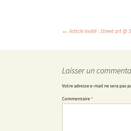
Navigation
←
Article invité : Street art @
des
articles
Laisser un commenta
Votre adresse e-mail ne sera pas p
Commentaire
*