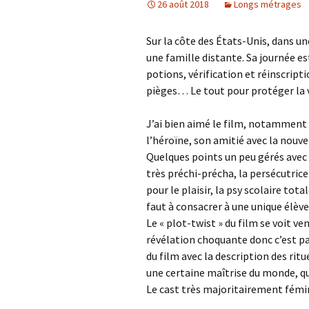
26 août 2018
Longs métrages
Sur la côte des États-Unis, dans une
une famille distante. Sa journée es
potions, vérification et réinscript
pièges… Le tout pour protéger la v
J’ai bien aimé le film, notamment l
l’héroïne, son amitié avec la nouvel
Quelques points un peu gérés avec 
très préchi-précha, la persécutrice
pour le plaisir, la psy scolaire to
faut à consacrer à une unique élève
Le « plot-twist » du film se voit ve
révélation choquante donc c’est pa
du film avec la description des rit
une certaine maîtrise du monde, que
Le cast très majoritairement fémin