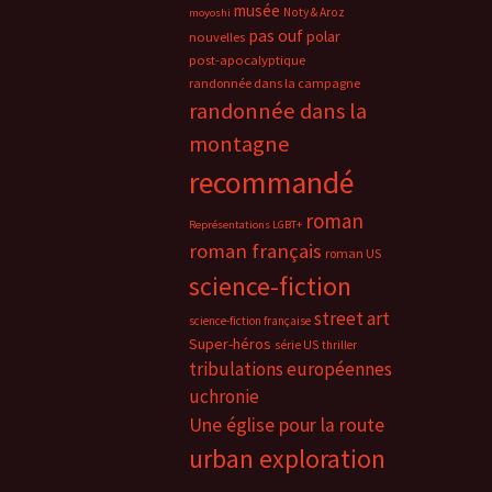
musée
Noty & Aroz
moyoshi
pas ouf
polar
nouvelles
post-apocalyptique
randonnée dans la campagne
randonnée dans la
montagne
recommandé
roman
Représentations LGBT+
roman français
roman US
science-fiction
street art
science-fiction française
Super-héros
série US
thriller
tribulations européennes
uchronie
Une église pour la route
urban exploration