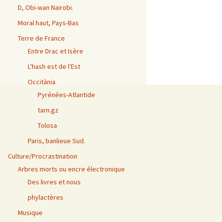
D, Obi-wan Nairobi.
Moral haut, Pays-Bas
Terre de France
Entre Drac et Isère
L'hash est de l'Est
Occitània
Pyrénées-Atlantide
tarn.gz
Tolosa
Paris, banlieue Sud.
Culture/Procrastination
Arbres morts ou encre électronique
Des livres et nous
phylactères
Musique