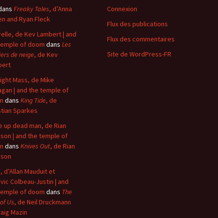
dans
Freaky Tales
, d’Anna
Connexion
n and Ryan Fleck
Flux des publications
elle, de Kev Lambert | and
Flux des commentaires
temple of doom
dans
Les
Site de WordPress-FR
iers de neige
, de Kev
bert
ight Mass, de Mike
agan | and the temple of
m
dans
King Tide
, de
stian Sparkes
 up dead man, de Rian
son | and the temple of
m
dans
Knives Out
, de Rian
nson
, d’Allan Mauduit et
vic Colbeau-Justin | and
temple of doom
dans
The
 of Us
, de Neil Druckmann
raig Mazin