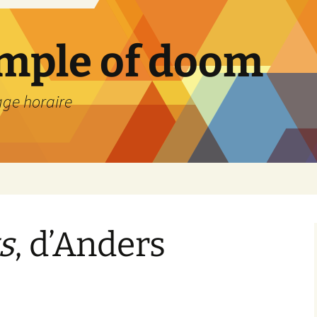
emple of doom
age horaire
ts
, d’Anders