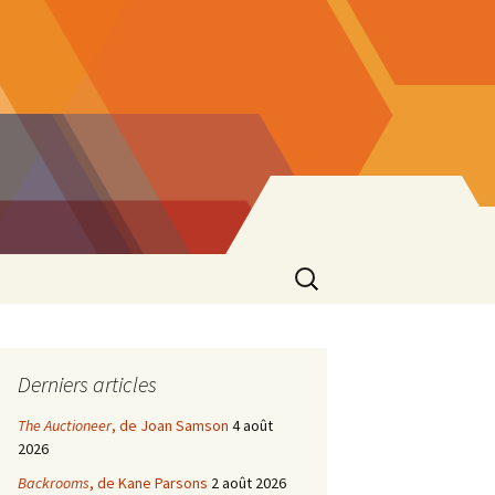
Rechercher :
Derniers articles
The Auctioneer
, de Joan Samson
4 août
2026
Backrooms
, de Kane Parsons
2 août 2026