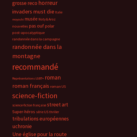
horreur
grosse reco
invaders must die
Italie
musée
Noty & Aroz
moyoshi
pas ouf
polar
nouvelles
post-apocalyptique
randonnée dans la campagne
randonnée dans la
montagne
recommandé
roman
Représentations LGBT+
roman français
roman US
science-fiction
street art
science-fiction française
Super-héros
série US
thriller
tribulations européennes
uchronie
Une église pour la route