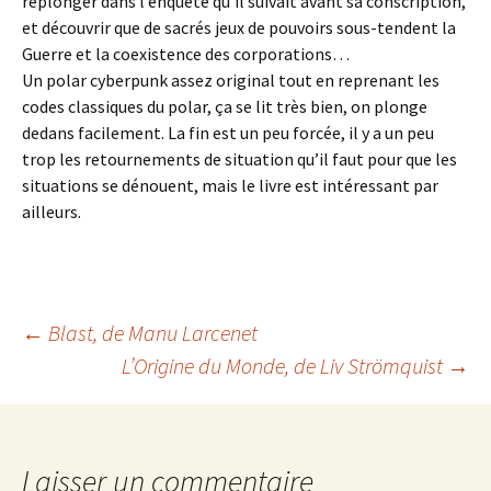
replonger dans l’enquête qu’il suivait avant sa conscription,
et découvrir que de sacrés jeux de pouvoirs sous-tendent la
Guerre et la coexistence des corporations…
Un polar cyberpunk assez original tout en reprenant les
codes classiques du polar, ça se lit très bien, on plonge
dedans facilement. La fin est un peu forcée, il y a un peu
trop les retournements de situation qu’il faut pour que les
situations se dénouent, mais le livre est intéressant par
ailleurs.
Navigation
←
Blast
, de Manu Larcenet
L’Origine du Monde
, de Liv Strömquist
→
des
articles
Laisser un commentaire