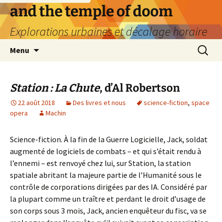
Aller
and the temple of doom
au
Explorations urbaines et décalage horaire
contenu
Recherc
Menu
Station : La Chute
, d’Al Robertson
22 août 2018
Des livres et nous
science-fiction
,
space
opera
Machin
Science-fiction. À la fin de la Guerre Logicielle, Jack, soldat
augmenté de logiciels de combats – et qui s’était rendu à
l’ennemi – est renvoyé chez lui, sur Station, la station
spatiale abritant la majeure partie de l’Humanité sous le
contrôle de corporations dirigées par des IA. Considéré par
la plupart comme un traître et perdant le droit d’usage de
son corps sous 3 mois, Jack, ancien enquêteur du fisc, va se