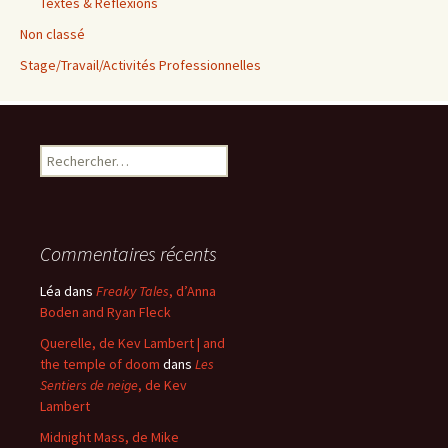
Textes & Réflexions
Non classé
Stage/Travail/Activités Professionnelles
Rechercher :
Commentaires récents
Léa
dans
Freaky Tales
, d’Anna
Boden and Ryan Fleck
Querelle, de Kev Lambert | and
the temple of doom
dans
Les
Sentiers de neige
, de Kev
Lambert
Midnight Mass, de Mike