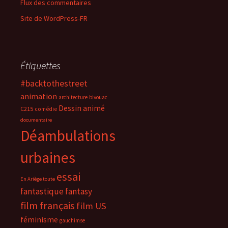
Flux des commentaires
Site de WordPress-FR
Étiquettes
#backtothestreet
animation
architecture
bivouac
Dessin animé
C215
comédie
documentaire
Déambulations
urbaines
essai
En Ariège toute
fantastique
fantasy
film français
film US
féminisme
gauchimse