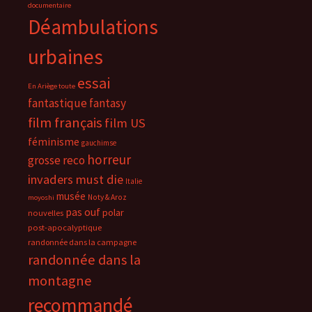
documentaire
Déambulations
urbaines
essai
En Ariège toute
fantastique
fantasy
film français
film US
féminisme
gauchimse
horreur
grosse reco
invaders must die
Italie
musée
Noty & Aroz
moyoshi
pas ouf
polar
nouvelles
post-apocalyptique
randonnée dans la campagne
randonnée dans la
montagne
recommandé