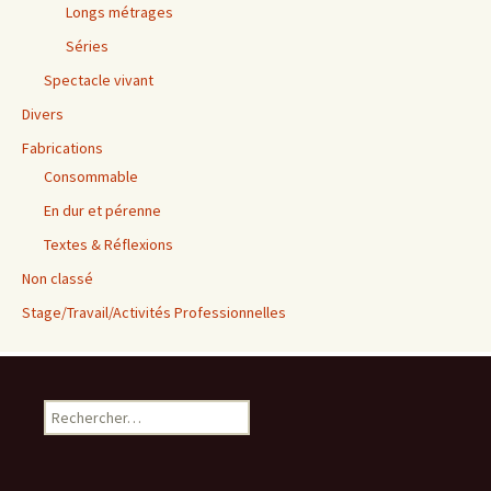
Longs métrages
Séries
Spectacle vivant
Divers
Fabrications
Consommable
En dur et pérenne
Textes & Réflexions
Non classé
Stage/Travail/Activités Professionnelles
Rechercher :