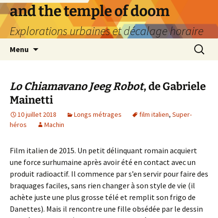
Aller
and the temple of doom
au
Explorations urbaines et décalage horaire
contenu
Recherc
Menu
Lo Chiamavano Jeeg Robot
, de Gabriele
Mainetti
10 juillet 2018
Longs métrages
film italien
,
Super-
héros
Machin
Film italien de 2015. Un petit délinquant romain acquiert
une force surhumaine après avoir été en contact avec un
produit radioactif. Il commence par s’en servir pour faire des
braquages faciles, sans rien changer à son style de vie (il
achète juste une plus grosse télé et remplit son frigo de
Danettes). Mais il rencontre une fille obsédée par le dessin