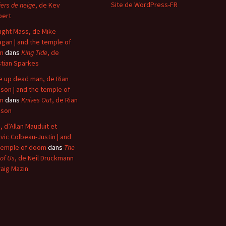
Site de WordPress-FR
iers de neige
, de Kev
bert
ight Mass, de Mike
agan | and the temple of
m
dans
King Tide
, de
stian Sparkes
 up dead man, de Rian
son | and the temple of
m
dans
Knives Out
, de Rian
nson
, d’Allan Mauduit et
vic Colbeau-Justin | and
temple of doom
dans
The
 of Us
, de Neil Druckmann
raig Mazin