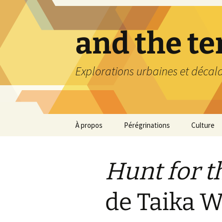
Aller
au
contenu
and the t
Explorations urbaines et décal
À propos
Pérégrinations
Culture
Hunt for t
de Taika Wa