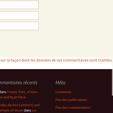
s sur la façon dont les données de vos commentaires sont traitées
.
mentaires récents
Méta
dans
Freaky Tales
, d’Anna
Connexion
n and Ryan Fleck
Flux des publications
elle, de Kev Lambert | and
Flux des commentaires
temple of doom
dans
Les