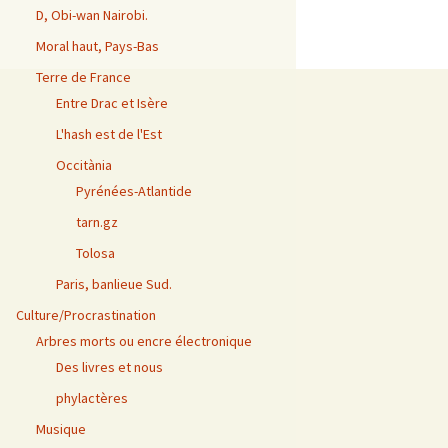
D, Obi-wan Nairobi.
Moral haut, Pays-Bas
Terre de France
Entre Drac et Isère
L'hash est de l'Est
Occitània
Pyrénées-Atlantide
tarn.gz
Tolosa
Paris, banlieue Sud.
Culture/Procrastination
Arbres morts ou encre électronique
Des livres et nous
phylactères
Musique