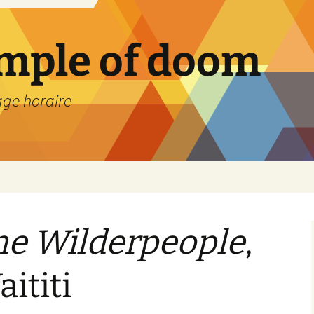
emple of doom
age horaire
he Wilderpeople
,
ititi