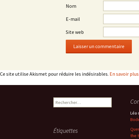
Nom
E-mail
Site web
Ce site utilise Akismet pour réduire les indésirables.
En savoir plu
Rechercher :
Com
Léa
Bode
Quer
Étiquettes
the 