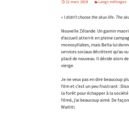
21 mars 2018
Longs métrages
« I didn’t choose the skux life. The sk
Nouvelle Zélande. Un gamin maori d
d’accueil atterrit en pleine camp
monosyllabes, mais Bella lui donne
services sociaux décrètent qu’au v
placé de nouveau. Il décide alors de
vierge.
Je ne veux pas en dire beaucoup p
film et c’est un peu frustrant : Dis
la forêt pour échapper à la société 
filmé, j’ai beaucoup aimé. De façon
Waititi.