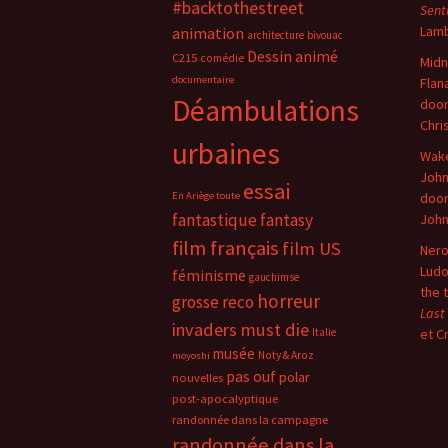
#backtothestreet
Sent
Lam
animation
architecture
bivouac
Dessin animé
C215
comédie
Midn
documentaire
Flan
Déambulations
doo
Chri
urbaines
Wake
John
essai
En Ariège toute
doo
fantastique
fantasy
Joh
film français
film US
Nero
Ludo
féminisme
gauchimse
the 
horreur
grosse reco
Last
invaders must die
Italie
et C
musée
Noty & Aroz
moyoshi
pas ouf
polar
nouvelles
post-apocalyptique
randonnée dans la campagne
randonnée dans la