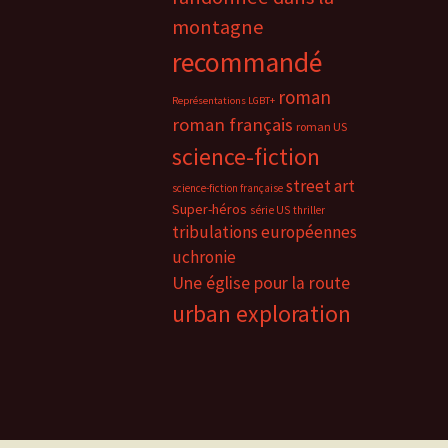
montagne
recommandé
roman
Représentations LGBT+
roman français
roman US
science-fiction
street art
science-fiction française
Super-héros
série US
thriller
tribulations européennes
uchronie
Une église pour la route
urban exploration