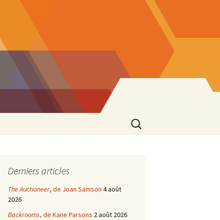
Rechercher :
Derniers articles
The Auctioneer
, de Joan Samson
4 août
2026
Backrooms
, de Kane Parsons
2 août 2026