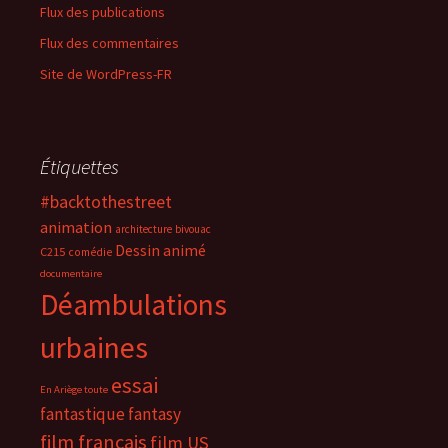
Flux des publications
Flux des commentaires
Site de WordPress-FR
Étiquettes
#backtothestreet
animation
architecture
bivouac
Dessin animé
C215
comédie
documentaire
Déambulations
urbaines
essai
En Ariège toute
fantastique
fantasy
film français
film US