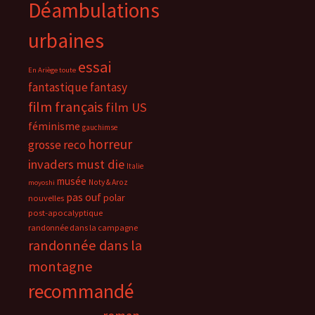
Déambulations
urbaines
essai
En Ariège toute
fantastique
fantasy
film français
film US
féminisme
gauchimse
horreur
grosse reco
invaders must die
Italie
musée
Noty & Aroz
moyoshi
pas ouf
polar
nouvelles
post-apocalyptique
randonnée dans la campagne
randonnée dans la
montagne
recommandé