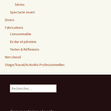
Séries
Spectacle vivant
Divers
Fabrications
Consommable
En dur et pérenne
Textes & Réflexions
Non classé
Stage/Travail/Activités Professionnelles
Rechercher :