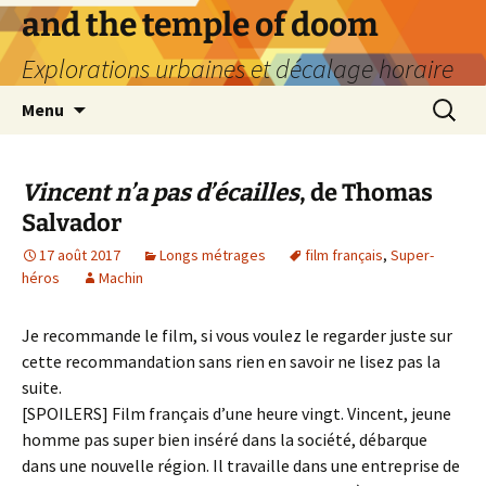
Aller
and the temple of doom
au
Explorations urbaines et décalage horaire
contenu
Recherc
Menu
Vincent n’a pas d’écailles
, de Thomas
Salvador
17 août 2017
Longs métrages
film français
,
Super-
héros
Machin
Je recommande le film, si vous voulez le regarder juste sur
cette recommandation sans rien en savoir ne lisez pas la
suite.
[SPOILERS] Film français d’une heure vingt. Vincent, jeune
homme pas super bien inséré dans la société, débarque
dans une nouvelle région. Il travaille dans une entreprise de