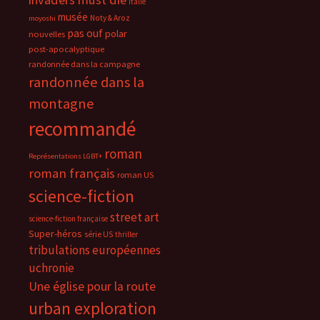
Italie
musée
Noty & Aroz
moyoshi
pas ouf
polar
nouvelles
post-apocalyptique
randonnée dans la campagne
randonnée dans la
montagne
recommandé
roman
Représentations LGBT+
roman français
roman US
science-fiction
street art
science-fiction française
Super-héros
série US
thriller
tribulations européennes
uchronie
Une église pour la route
urban exploration