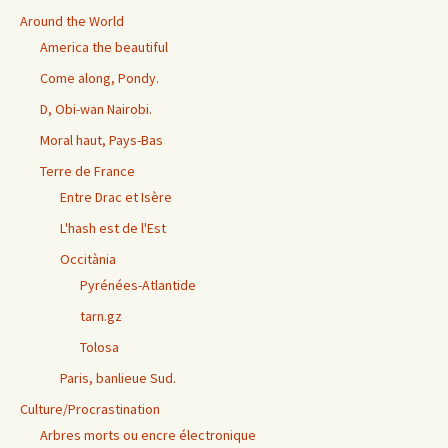
Around the World
America the beautiful
Come along, Pondy.
D, Obi-wan Nairobi.
Moral haut, Pays-Bas
Terre de France
Entre Drac et Isère
L'hash est de l'Est
Occitània
Pyrénées-Atlantide
tarn.gz
Tolosa
Paris, banlieue Sud.
Culture/Procrastination
Arbres morts ou encre électronique