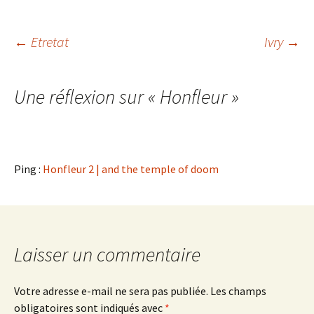
Navigation
←
Etretat
Ivry
→
des
Une réflexion sur «
Honfleur
»
articles
Ping :
Honfleur 2 | and the temple of doom
Laisser un commentaire
Votre adresse e-mail ne sera pas publiée.
Les champs
obligatoires sont indiqués avec
*