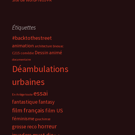
Site de WordPress-FR
Étiquettes
#backtothestreet
animation
architecture
bivouac
Dessin animé
C215
comédie
documentaire
Déambulations
urbaines
essai
En Ariège toute
fantastique
fantasy
film français
film US
féminisme
gauchimse
horreur
grosse reco
invaders must die