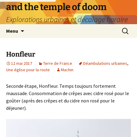
Aller
and the temple of doom
au
Explorations urbaines et décalage horaire
contenu
Recherc
Menu
Honfleur
12 mai 2017
Terre de France
Déambulations urbaines
,
Une église pour la route
Machin
Seconde étape, Honfleur. Temps toujours fortement
maussade. Consommation de crêpes avec cidre rosé pour le
goûter (après des crêpes et du cidre non rosé pour le
déjeuner).