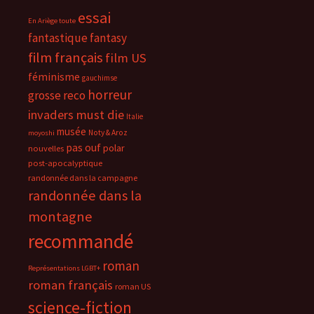
essai
En Ariège toute
fantastique
fantasy
film français
film US
féminisme
gauchimse
horreur
grosse reco
invaders must die
Italie
musée
Noty & Aroz
moyoshi
pas ouf
polar
nouvelles
post-apocalyptique
randonnée dans la campagne
randonnée dans la
montagne
recommandé
roman
Représentations LGBT+
roman français
roman US
science-fiction