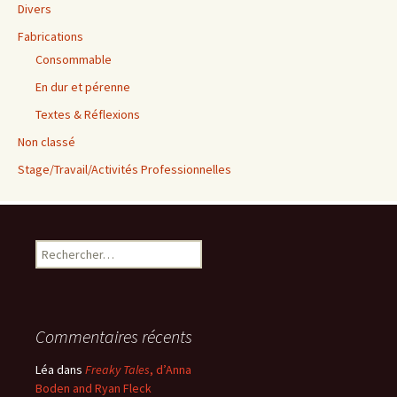
Divers
Fabrications
Consommable
En dur et pérenne
Textes & Réflexions
Non classé
Stage/Travail/Activités Professionnelles
Rechercher :
Commentaires récents
Léa
dans
Freaky Tales
, d’Anna
Boden and Ryan Fleck