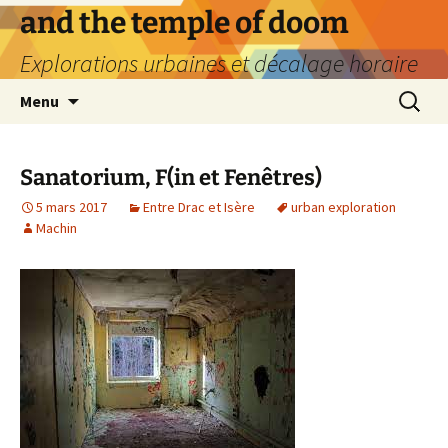
Aller
and the temple of doom
au
Explorations urbaines et décalage horaire
contenu
Recherc
Menu
Sanatorium, F(in et Fenêtres)
5 mars 2017
Entre Drac et Isère
urban exploration
Machin