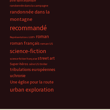
post-apocalyptique
randonnée dans la campagne
randonnée dans la
montagne
recommandé
roman
Représentations LGBT+
roman français
roman US
science-fiction
street art
science-fiction française
Super-héros
série US
thriller
tribulations européennes
uchronie
Une église pour la route
urban exploration