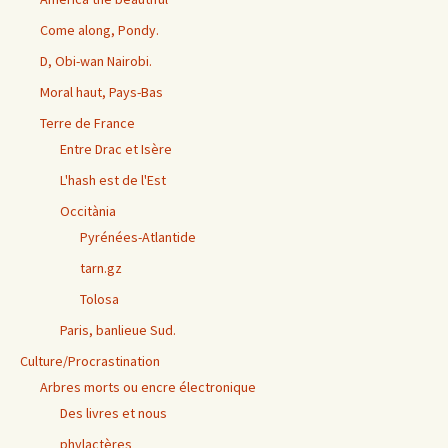
Come along, Pondy.
D, Obi-wan Nairobi.
Moral haut, Pays-Bas
Terre de France
Entre Drac et Isère
L'hash est de l'Est
Occitània
Pyrénées-Atlantide
tarn.gz
Tolosa
Paris, banlieue Sud.
Culture/Procrastination
Arbres morts ou encre électronique
Des livres et nous
phylactères