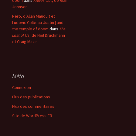
doom
dans
Knives Out
, de Rian
Johnson
Nero, d’Allan Mauduit et
Ludovic Colbeau-Justin | and
the temple of doom
dans
The
Last of Us
, de Neil Druckmann
et Craig Mazin
Méta
Connexion
Flux des publications
Flux des commentaires
Site de WordPress-FR