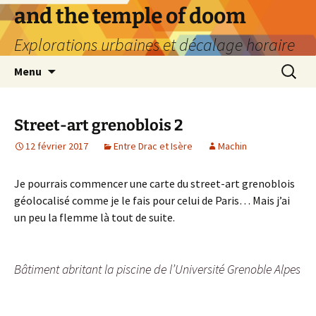
Aller
and the temple of doom
au
Explorations urbaines et décalage horaire
contenu
Recherc
Menu
Street-art grenoblois 2
12 février 2017
Entre Drac et Isère
Machin
Je pourrais commencer une carte du street-art grenoblois
géolocalisé comme je le fais pour celui de Paris… Mais j’ai
un peu la flemme là tout de suite.
Bâtiment abritant la piscine de l’Université Grenoble Alpes