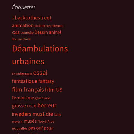
Étiquettes
#backtothestreet
animation
architecture
bivouac
Dessin animé
C215
comédie
documentaire
Déambulations
urbaines
essai
En Ariège toute
fantastique
fantasy
film français
film US
féminisme
gauchimse
horreur
grosse reco
invaders must die
Italie
musée
Noty & Aroz
moyoshi
pas ouf
polar
nouvelles