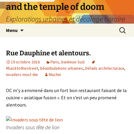
Aller
and the temple of doom
au
Explorations urbaines et décalage horaire
contenu
Recherc
Menu
Rue Dauphine et alentours.
19 octobre 2016
Paris, banlieue Sud.
#backtothestreet
,
Déambulations urbaines
,
Détails architecturaux
,
invaders must die
Machin
OC m’y a emmené dans un fort bon restaurant faisant de la
cuisine « asiatique fusion ». Et on s’est un peu promené
alentours.
Invaders sous tête de lion