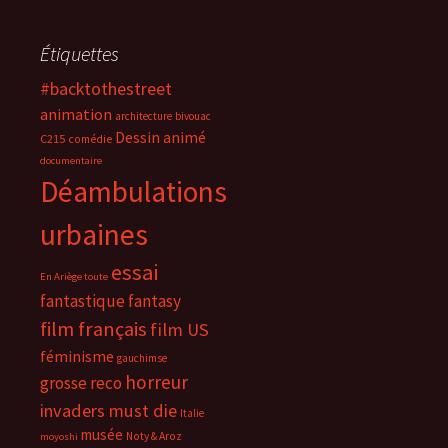
Étiquettes
#backtothestreet
animation
architecture
bivouac
Dessin animé
C215
comédie
documentaire
Déambulations
urbaines
essai
En Ariège toute
fantastique
fantasy
film français
film US
féminisme
gauchimse
horreur
grosse reco
invaders must die
Italie
musée
Noty & Aroz
moyoshi