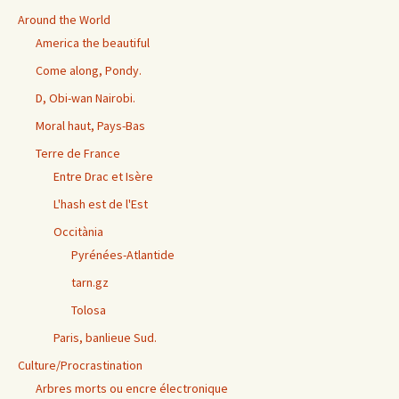
Around the World
America the beautiful
Come along, Pondy.
D, Obi-wan Nairobi.
Moral haut, Pays-Bas
Terre de France
Entre Drac et Isère
L'hash est de l'Est
Occitània
Pyrénées-Atlantide
tarn.gz
Tolosa
Paris, banlieue Sud.
Culture/Procrastination
Arbres morts ou encre électronique