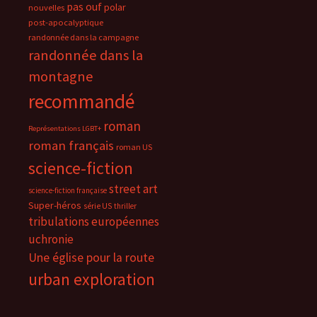
pas ouf
polar
nouvelles
post-apocalyptique
randonnée dans la campagne
randonnée dans la
montagne
recommandé
roman
Représentations LGBT+
roman français
roman US
science-fiction
street art
science-fiction française
Super-héros
série US
thriller
tribulations européennes
uchronie
Une église pour la route
urban exploration