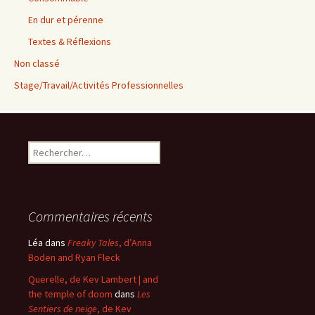
En dur et pérenne
Textes & Réflexions
Non classé
Stage/Travail/Activités Professionnelles
Rechercher :
Commentaires récents
Léa
dans
Freaky Tales
, d’Anna
Boden and Ryan Fleck
Querelle, de Kev Lambert | and
the temple of doom
dans
Les
Sentiers de neige
, de Kev