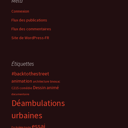
Méta
Connexion
Flux des publications
Flux des commentaires
Site de WordPress-FR
Étiquettes
#backtothestreet
animation
architecture
bivouac
Dessin animé
C215
comédie
documentaire
Déambulations
urbaines
essai
En Ariège toute