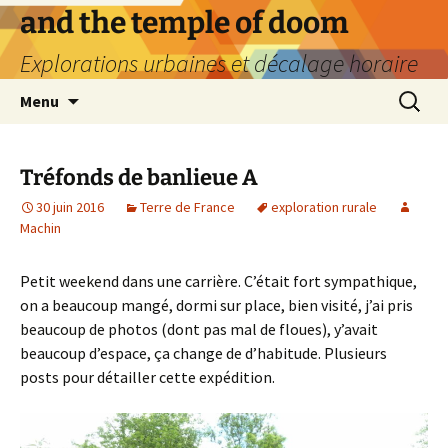
Aller
and the temple of doom
au
Explorations urbaines et décalage horaire
contenu
Recherc
Menu
Tréfonds de banlieue A
30 juin 2016
Terre de France
exploration rurale
Machin
Petit weekend dans une carrière. C’était fort sympathique,
on a beaucoup mangé, dormi sur place, bien visité, j’ai pris
beaucoup de photos (dont pas mal de floues), y’avait
beaucoup d’espace, ça change de d’habitude. Plusieurs
posts pour détailler cette expédition.