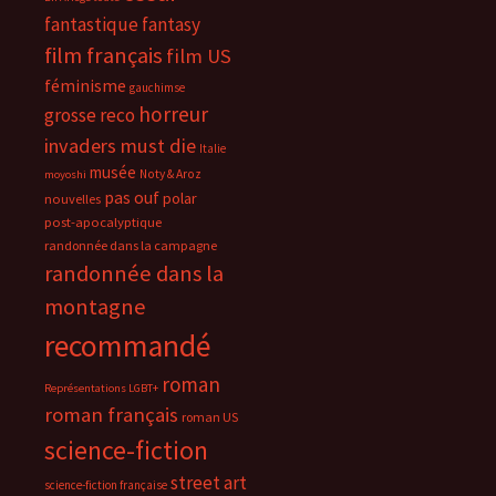
fantastique
fantasy
film français
film US
féminisme
gauchimse
horreur
grosse reco
invaders must die
Italie
musée
Noty & Aroz
moyoshi
pas ouf
polar
nouvelles
post-apocalyptique
randonnée dans la campagne
randonnée dans la
montagne
recommandé
roman
Représentations LGBT+
roman français
roman US
science-fiction
street art
science-fiction française