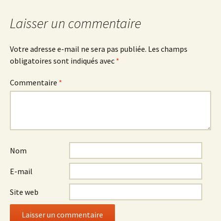
des
Laisser un commentaire
articles
Votre adresse e-mail ne sera pas publiée.
Les champs
obligatoires sont indiqués avec
*
Commentaire
*
Nom
E-mail
Site web