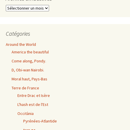
Archives
exhaustives
Catégories
Around the World
America the beautiful
Come along, Pondy.
D, Obi-wan Nairobi.
Moral haut, Pays-Bas
Terre de France
Entre Drac et Isère
L'hash est de l'Est
Occitània
Pyrénées-Atlantide
tarn.gz