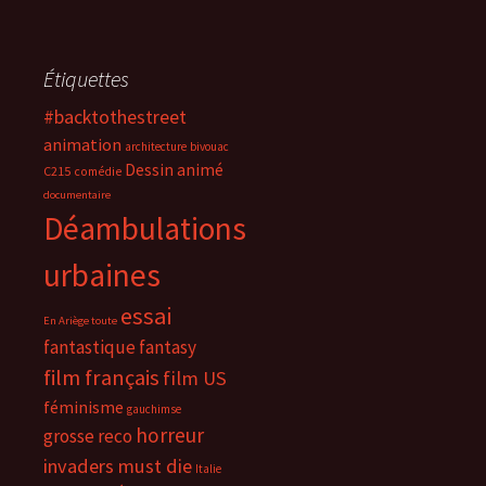
Étiquettes
#backtothestreet
animation
architecture
bivouac
Dessin animé
C215
comédie
documentaire
Déambulations
urbaines
essai
En Ariège toute
fantastique
fantasy
film français
film US
féminisme
gauchimse
horreur
grosse reco
invaders must die
Italie