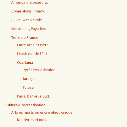
America the beautiful
Come along, Pondy.
D, Obi-wan Nairobi.
Moral haut, Pays-Bas
Terre de France
Entre Drac et Isère
L'hash est de l'Est
Occitània
Pyrénées-Atlantide
tarn.gz
Tolosa
Paris, banlieue Sud.
Culture/Procrastination
Arbres morts ou encre électronique
Des livres et nous