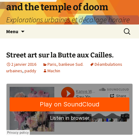
Aller
and the temple of doom
au
Explorations urbaines et décalage horaire
contenu
Recherc
Menu
Street art sur la Butte aux Cailles.
2 janvier 2016
Paris, banlieue Sud.
Déambulations
urbaines
,
paddy
Machin