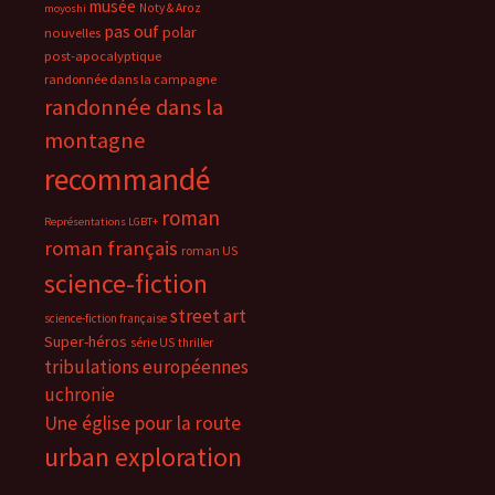
musée
Noty & Aroz
moyoshi
pas ouf
polar
nouvelles
post-apocalyptique
randonnée dans la campagne
randonnée dans la
montagne
recommandé
roman
Représentations LGBT+
roman français
roman US
science-fiction
street art
science-fiction française
Super-héros
série US
thriller
tribulations européennes
uchronie
Une église pour la route
urban exploration