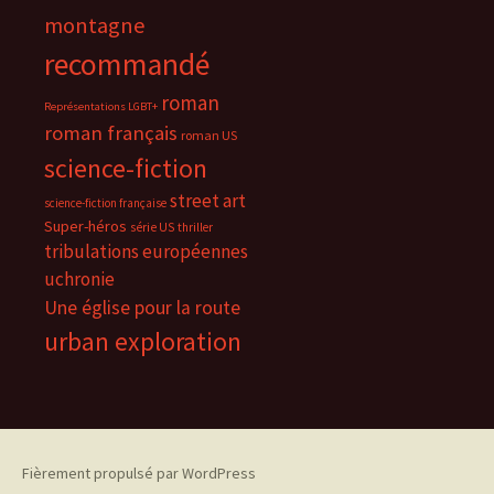
montagne
recommandé
roman
Représentations LGBT+
roman français
roman US
science-fiction
street art
science-fiction française
Super-héros
série US
thriller
tribulations européennes
uchronie
Une église pour la route
urban exploration
Fièrement propulsé par WordPress