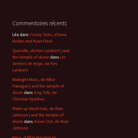
Commentaires récents
Léa
dans
Freaky Tales
, d’Anna
Boden and Ryan Fleck
Querelle, de Kev Lambert | and
the temple of doom
dans
Les
Sentiers de neige
, de Kev
Lambert
Midnight Mass, de Mike
Flanagan | and the temple of
doom
dans
King Tide
, de
Christian Sparkes
Wake up dead man, de Rian
Johnson | and the temple of
doom
dans
Knives Out
, de Rian
Johnson
Nero, d’Allan Mauduit et