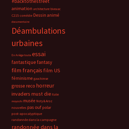
#backtothestreet
animation
architecture
bivouac
Dessin animé
C215
comédie
documentaire
Déambulations
urbaines
essai
En Ariège toute
fantastique
fantasy
film français
film US
féminisme
gauchimse
horreur
grosse reco
invaders must die
Italie
musée
Noty & Aroz
moyoshi
pas ouf
polar
nouvelles
post-apocalyptique
randonnée dans la campagne
randonnée dans la