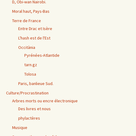
D, Obi-wan Nairobi.
Moral haut, Pays-Bas
Terre de France
Entre Drac et Isère
L'hash est de l'Est
Occitània
Pyrénées-Atlantide
tarn.gz
Tolosa
Paris, banlieue Sud.
Culture/Procrastination
Arbres morts ou encre électronique
Des livres et nous
phylactères
Musique