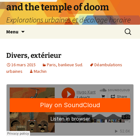
Aller
and the temple of doom
au
Explorations urbaines et décalage horaire
contenu
Recherc
Menu
Divers, extérieur
16 mars 2015
Paris, banlieue Sud.
Déambulations
urbaines
Machin