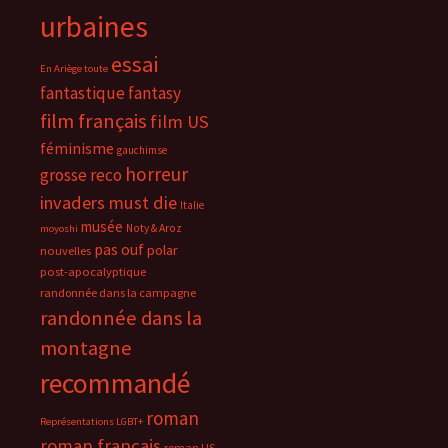
urbaines
essai
En Ariège toute
fantastique
fantasy
film français
film US
féminisme
gauchimse
horreur
grosse reco
invaders must die
Italie
musée
Noty & Aroz
moyoshi
pas ouf
polar
nouvelles
post-apocalyptique
randonnée dans la campagne
randonnée dans la
montagne
recommandé
roman
Représentations LGBT+
roman français
roman US