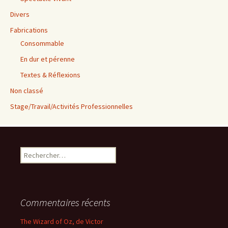
Divers
Fabrications
Consommable
En dur et pérenne
Textes & Réflexions
Non classé
Stage/Travail/Activités Professionnelles
Rechercher :
Commentaires récents
The Wizard of Oz, de Victor