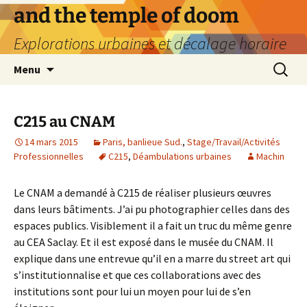
Aller
and the temple of doom
au
Explorations urbaines et décalage horaire
contenu
Recherc
Menu
C215 au CNAM
14 mars 2015
Paris, banlieue Sud.
,
Stage/Travail/Activités
Professionnelles
C215
,
Déambulations urbaines
Machin
Le CNAM a demandé à C215 de réaliser plusieurs œuvres
dans leurs bâtiments. J’ai pu photographier celles dans des
espaces publics. Visiblement il a fait un truc du même genre
au CEA Saclay. Et il est exposé dans le musée du CNAM. Il
explique dans une entrevue qu’il en a marre du street art qui
s’institutionnalise et que ces collaborations avec des
institutions sont pour lui un moyen pour lui de s’en