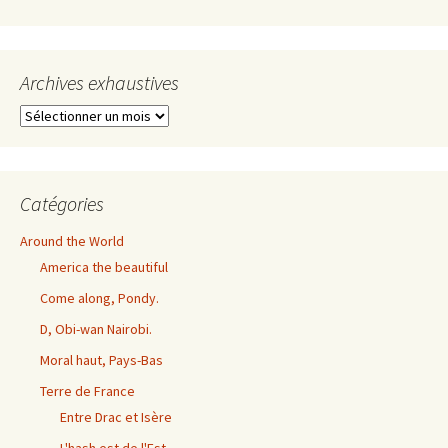
Archives exhaustives
Archives
exhaustives
Catégories
Around the World
America the beautiful
Come along, Pondy.
D, Obi-wan Nairobi.
Moral haut, Pays-Bas
Terre de France
Entre Drac et Isère
L'hash est de l'Est