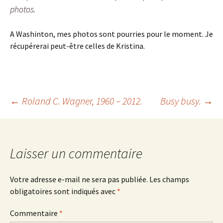
photos.
A Washinton, mes photos sont pourries pour le moment. Je
récupérerai peut-être celles de Kristina.
Navigation
←
Roland C. Wagner, 1960 – 2012.
Busy busy.
→
des
Laisser un commentaire
articles
Votre adresse e-mail ne sera pas publiée.
Les champs
obligatoires sont indiqués avec
*
Commentaire
*