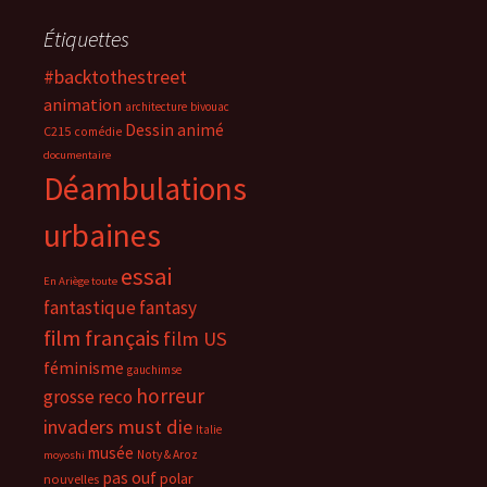
Étiquettes
#backtothestreet
animation
architecture
bivouac
Dessin animé
C215
comédie
documentaire
Déambulations
urbaines
essai
En Ariège toute
fantastique
fantasy
film français
film US
féminisme
gauchimse
horreur
grosse reco
invaders must die
Italie
musée
Noty & Aroz
moyoshi
pas ouf
polar
nouvelles