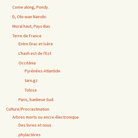
Come along, Pondy.
D, Obi-wan Nairobi.
Moral haut, Pays-Bas
Terre de France
Entre Drac et Isère
L'hash est de l'Est
Occitània
Pyrénées-Atlantide
tarn.gz
Tolosa
Paris, banlieue Sud.
Culture/Procrastination
Arbres morts ou encre électronique
Des livres et nous
phylactères