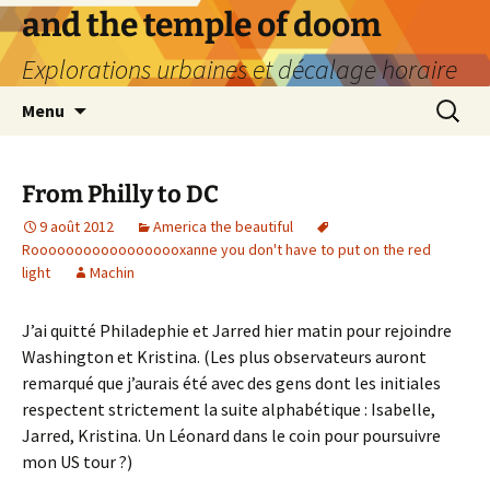
Aller
and the temple of doom
au
Explorations urbaines et décalage horaire
contenu
Recherc
Menu
From Philly to DC
9 août 2012
America the beautiful
Roooooooooooooooooxanne you don't have to put on the red
light
Machin
J’ai quitté Philadephie et Jarred hier matin pour rejoindre
Washington et Kristina. (Les plus observateurs auront
remarqué que j’aurais été avec des gens dont les initiales
respectent strictement la suite alphabétique : Isabelle,
Jarred, Kristina. Un Léonard dans le coin pour poursuivre
mon US tour ?)