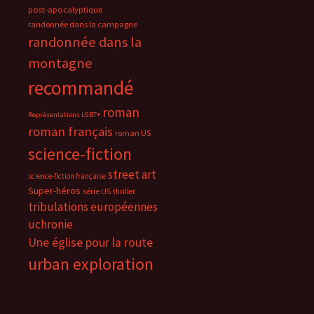
post-apocalyptique
randonnée dans la campagne
randonnée dans la
montagne
recommandé
roman
Représentations LGBT+
roman français
roman US
science-fiction
street art
science-fiction française
Super-héros
série US
thriller
tribulations européennes
uchronie
Une église pour la route
urban exploration